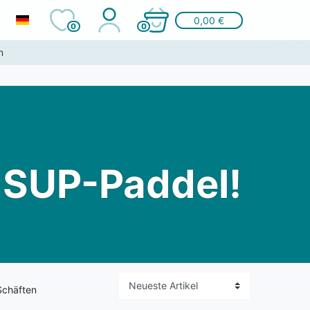
0,00 €
0
0
n
n SUP-Paddel!
Schäften