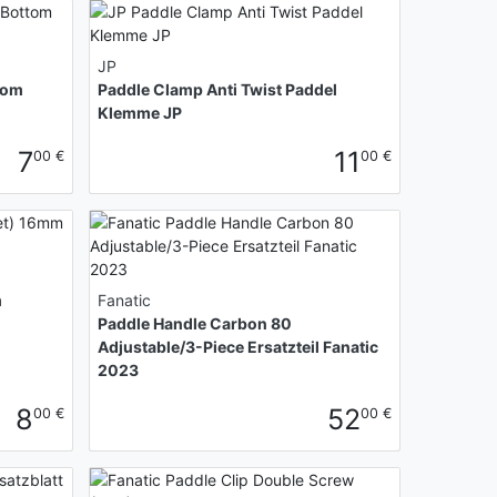
JP
tom
Paddle Clamp Anti Twist Paddel
Klemme JP
7
11
00 €
00 €
m
Fanatic
Paddle Handle Carbon 80
Adjustable/3-Piece Ersatzteil Fanatic
2023
8
52
00 €
00 €