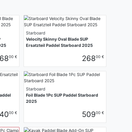
Starboard
P
Velocity Skinny Oval Blade SUP
025
Ersatzteil Paddel Starboard 2025
68
268
00 €
00 €
Starboard
Paddel
Foil Blade 1Pc SUP Paddel Starboard
2025
40
509
00 €
00 €