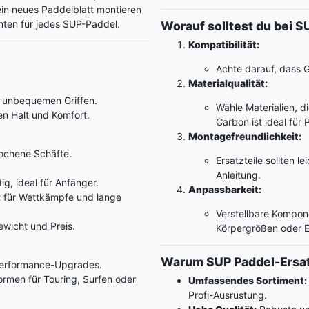
ein neues Paddelblatt montieren
nten für jedes SUP-Paddel.
Worauf solltest du bei S
Kompatibilität:
Achte darauf, dass G
Materialqualität:
 unbequemen Griffen.
Wähle Materialien, d
n Halt und Komfort.
Carbon ist ideal für 
Montagefreundlichkeit:
ochene Schäfte.
Ersatzteile sollten l
Anleitung.
g, ideal für Anfänger.
Anpassbarkeit:
kt für Wettkämpfe und lange
Verstellbare Komponen
wicht und Preis.
Körpergrößen oder E
Warum SUP Paddel-Ersat
Performance-Upgrades.
rmen für Touring, Surfen oder
Umfassendes Sortiment:
Profi-Ausrüstung.