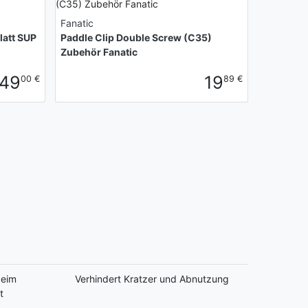
Fanatic
latt SUP
Paddle Clip Double Screw (C35)
Zubehör Fanatic
49
19
00 €
89 €
beim
Verhindert Kratzer und Abnutzung
t