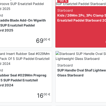
-50 %
Starboard
rd
Kids / 26Mm 2Pc, 3Pc Clamp 
Paddle Blade Add-On Wgwith
Ersatzteil Paddel Starboard 2
SUP Ersatzteil Paddel
ard 2025
69
00 €
Starboard
rd
SUP Handle Oval Shaf Lightwe
Rubber Seal #029Mm Prepreg
Glass Starboard
 5 SUP Paddel Ersatzteil
ard 2024
16
00 €