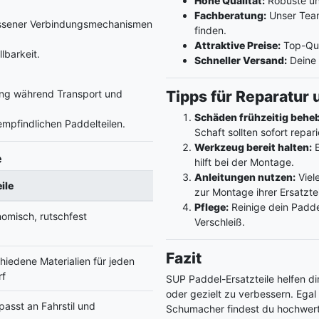
Hohe Qualität:
Robuste und
Fachberatung:
Unser Team 
issener Verbindungsmechanismen
finden.
Attraktive Preise:
Top-Qual
lbarkeit.
Schneller Versand:
Deine E
ng während Transport und
Tipps für Reparatur
Schäden frühzeitig behe
mpfindlichen Paddelteilen.
Schaft sollten sofort repa
Werkzeug bereit halten:
E
e
hilft bei der Montage.
Anleitungen nutzen:
Viele
ile
zur Montage ihrer Ersatztei
Pflege:
Reinige dein Padde
omisch, rutschfest
Verschleiß.
Fazit
hiedene Materialien für jeden
rf
SUP Paddel-Ersatzteile helfen di
oder gezielt zu verbessern. Ega
asst an Fahrstil und
Schumacher findest du hochwerti