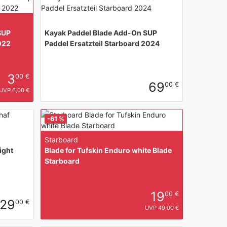
SUP
Kayak Paddel Blade Add-On SUP
022
Paddel Ersatzteil Starboard 2024
3
00 €
69
00 €
UVP 6,00 €
-61 %
Starboard
ight
Blade for Tufskin Enduro white Blade
Starboard
19
00 €
29
00 €
UVP 49,00 €