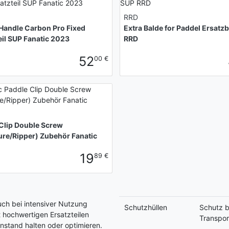
RRD
Handle Carbon Pro Fixed
Extra Balde for Paddel Ersatzb
eil SUP Fanatic 2023
RRD
52
00 €
Clip Double Screw
re/Ripper) Zubehör Fanatic
19
89 €
uch bei intensiver Nutzung
Schutzhüllen
Schutz 
t hochwertigen Ersatzteilen
Transpor
instand halten oder optimieren.