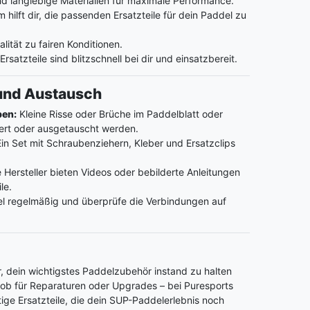
 langlebige Materialien für maximale Performance.
hilft dir, die passenden Ersatzteile für dein Paddel zu
ität zu fairen Konditionen.
rsatzteile sind blitzschnell bei dir und einsatzbereit.
 und Austausch
ben:
Kleine Risse oder Brüche im Paddelblatt oder
riert oder ausgetauscht werden.
in Set mit Schraubenziehern, Kleber und Ersatzclips
 Hersteller bieten Videos oder bebilderte Anleitungen
le.
l regelmäßig und überprüfe die Verbindungen auf
r, dein wichtigstes Paddelzubehör instand zu halten
l ob für Reparaturen oder Upgrades – bei Puresports
ge Ersatzteile, die dein SUP-Paddelerlebnis noch