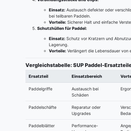
Einsatz:
Austausch defekter oder verschl
bei teilbaren Paddeln.
Vorteile:
Sicherer Halt und einfache Verstel
Schutzhüllen für Paddel:
Einsatz:
Schutz vor Kratzern und Abnutzu
Lagerung.
Vorteile:
Verlängert die Lebensdauer von e
Vergleichstabelle: SUP Paddel-Ersatzteil
Ersatzteil
Einsatzbereich
Vorte
Paddelgriffe
Austausch bei
Ergon
Schäden
Paddelschäfte
Reparatur oder
Versc
Upgrades
Beda
Paddelblätter
Performance-
Angep