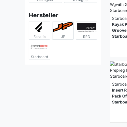
Hersteller
Starboa
Kayak 
Groove 
Starbo
Fanatic
JP
RRD
Starboard
Starboa
Insert 
Pack Of
Starbo