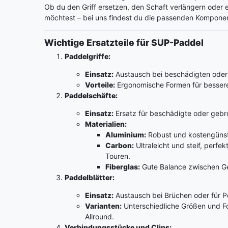
Ob du den Griff ersetzen, den Schaft verlängern oder 
möchtest – bei uns findest du die passenden Kompone
Wichtige Ersatzteile für SUP-Paddel
Paddelgriffe:
Einsatz:
Austausch bei beschädigten oder
Vorteile:
Ergonomische Formen für bessere
Paddelschäfte:
Einsatz:
Ersatz für beschädigte oder gebr
Materialien:
Aluminium:
Robust und kostengünsti
Carbon:
Ultraleicht und steif, perfe
Touren.
Fiberglas:
Gute Balance zwischen Ge
Paddelblätter:
Einsatz:
Austausch bei Brüchen oder für 
Varianten:
Unterschiedliche Größen und Fo
Allround.
Verbindungsstücke und Clips: