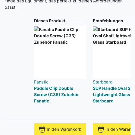
Finde das Equipment, das perfekt zu deinen Anforderungen
passt.
Produkt
Dieses Produkt
Empfehlungen
Fanatic
Starboard
Paddle Clip Double
SUP Handle Oval Sha
Screw (C35) Zubehör
Lightweight Glass
Fanatic
Starboard
In den Warenkorb
In den Warenk