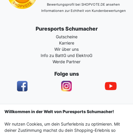
Bewertungsprofil bei SHOPVOTE.DE ansehen
Informationen zur Echtheit von Kundenbewertungen
Puresports Schumacher
Gutscheine
Karriere
Wir über uns
Info zu BattG und ElektroG
Werde Partner
Folge uns
Impressum
Daten­schutz­erklärung
AGB
Willkommen in der Welt von Puresports Schumacher!
Wir nutzen Cookies, um dein Surferlebnis zu optimieren. Mit
Barrierefreiheitserklärung
Widerrufs­recht
deiner Zustimmung machst du dein Shopping-Erlebnis so