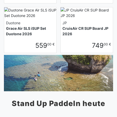
Duotone
JP
Grace Air SLS iSUP Set
CruisAir CR SUP Board JP
Duotone 2026
2026
559
749
00 €
00 €
Stand Up Paddeln heute