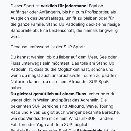
Dieser Sport ist
wirklich für jedermann
! Egal ob
Anfänger oder Anfängerin, bis hin zum Profisportler, als
Ausgleich des Berufsalltags, um fit zu bleiben oder für
die ganze Familie. Stand Up Paddeling deckt eine riesige
Bandbreite ab. Eine Leidenschaft, die niemals langweilig
wird.
Genauso umfassend ist der SUP Sport:
Du kannst wählen, ob du lieber auf dem Meer, See oder
Fluss unterwegs sein möchtest. Das tolle am Stand Up
Paddeln ist, dass du die Möglichkeit hast, schöne und
wenn du magst auch anspruchsvolle Touren zu paddeln.
Natürlich kannst du mit einem Allrounder SUP Spaß
haben.
Du gleitest gemütlich auf einem Fluss
umher oder du
wagst dich in Wellen und spürst das Adrenalin. Die
bekannten SUP Bereiche sind Allround, Wave, Touring,
Race und River. Es gibt auch weniger bekannte Bereiche,
wie das Windsurfen mit einem Windsurf-SUP, Tandem
Fahrten oder Yoga auf dem SUP möglich!
Egal ob Fluss, Meer oder See! Das
Stehpaddeln
ist ein