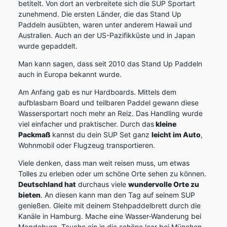
betitelt. Von dort an verbreitete sich die SUP Sportart
zunehmend. Die ersten Länder, die das Stand Up
Paddeln ausübten, waren unter anderem Hawaii und
Australien. Auch an der US-Pazifikküste und in Japan
wurde gepaddelt.
Man kann sagen, dass seit 2010 das Stand Up Paddeln
auch in Europa bekannt wurde.
Am Anfang gab es nur Hardboards. Mittels dem
aufblasbarn Board und teilbaren Paddel gewann diese
Wassersportart noch mehr an Reiz. Das Handling wurde
viel einfacher und praktischer. Durch das
kleine
Packmaß
kannst du dein SUP Set ganz
leicht im Auto
,
Wohnmobil oder Flugzeug transportieren.
Viele denken, dass man weit reisen muss, um etwas
Tolles zu erleben oder um schöne Orte sehen zu können.
Deutschland hat
durchaus viele
wundervolle Orte zu
bieten
. An diesen kann man den Tag auf seinem SUP
genießen. Gleite mit deinem Stehpaddelbrett durch die
Kanäle in Hamburg. Mache eine Wasser-Wanderung bei
Magdeburg. Tauche ein in die schöne Isar bei München