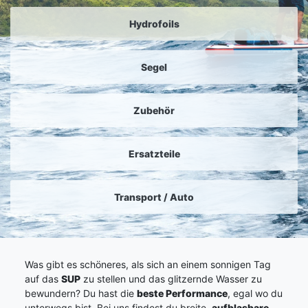
Hydrofoils
Segel
Zubehör
Ersatzteile
Transport / Auto
Was gibt es schöneres, als sich an einem sonnigen Tag
auf das
SUP
zu stellen und das glitzernde Wasser zu
bewundern? Du hast die
beste Performance
, egal wo du
unterwegs bist. Bei uns findest du breite,
aufblasbare