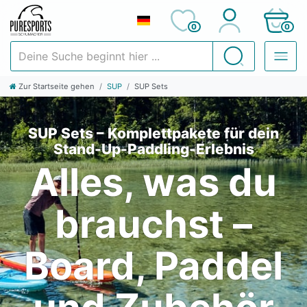
0
0
Deine Suche beginnt hier ...
Suchen
Zur Startseite gehen
SUP
SUP Sets
SUP Sets – Komplettpakete für dein
Stand-Up-Paddling-Erlebnis
Alles, was du
brauchst –
Board, Paddel