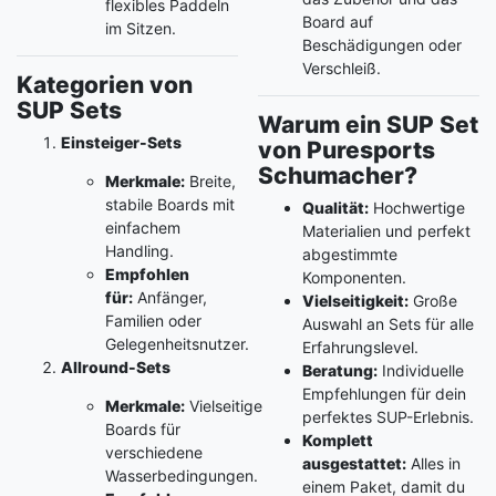
flexibles Paddeln
Board auf
im Sitzen.
Beschädigungen oder
Verschleiß.
Kategorien von
SUP Sets
Warum ein SUP Set
Einsteiger-Sets
von Puresports
Schumacher?
Merkmale:
Breite,
stabile Boards mit
Qualität:
Hochwertige
einfachem
Materialien und perfekt
Handling.
abgestimmte
Empfohlen
Komponenten.
für:
Anfänger,
Vielseitigkeit:
Große
Familien oder
Auswahl an Sets für alle
Gelegenheitsnutzer.
Erfahrungslevel.
Allround-Sets
Beratung:
Individuelle
Empfehlungen für dein
Merkmale:
Vielseitige
perfektes SUP-Erlebnis.
Boards für
Komplett
verschiedene
ausgestattet:
Alles in
Wasserbedingungen.
einem Paket, damit du