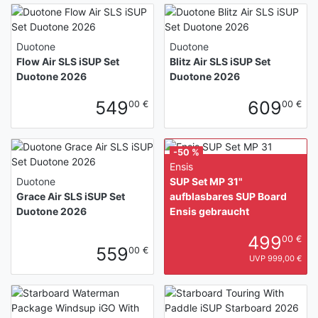
Duotone
Duotone
Flow Air SLS iSUP Set
Blitz Air SLS iSUP Set
Duotone 2026
Duotone 2026
549
609
00 €
00 €
-50 %
Ensis
Duotone
SUP Set MP 31"
Grace Air SLS iSUP Set
aufblasbares SUP Board
Duotone 2026
Ensis gebraucht
499
00 €
559
00 €
UVP 999,00 €