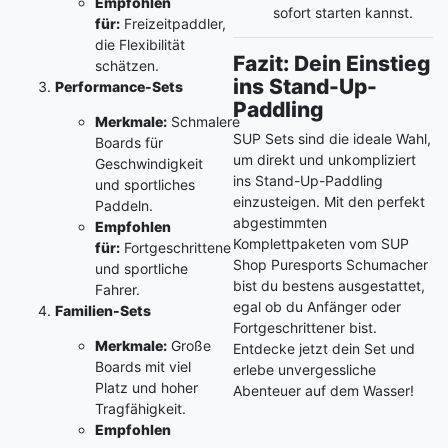
Empfohlen
sofort starten kannst.
für:
Freizeitpaddler,
die Flexibilität
Fazit: Dein Einstieg
schätzen.
ins Stand-Up-
Performance-Sets
Paddling
Merkmale:
Schmalere
SUP Sets sind die ideale Wahl,
Boards für
um direkt und unkompliziert
Geschwindigkeit
ins Stand-Up-Paddling
und sportliches
einzusteigen. Mit den perfekt
Paddeln.
abgestimmten
Empfohlen
Komplettpaketen vom SUP
für:
Fortgeschrittene
Shop Puresports Schumacher
und sportliche
bist du bestens ausgestattet,
Fahrer.
egal ob du Anfänger oder
Familien-Sets
Fortgeschrittener bist.
Merkmale:
Große
Entdecke jetzt dein Set und
Boards mit viel
erlebe unvergessliche
Platz und hoher
Abenteuer auf dem Wasser!
Tragfähigkeit.
Empfohlen