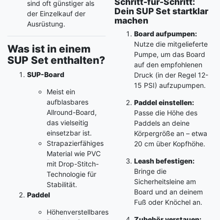
Schritt-für-Schritt:
sind oft günstiger als
Dein SUP Set startklar
der Einzelkauf der
machen
Ausrüstung.
Board aufpumpen:
Nutze die mitgelieferte
Was ist in einem
Pumpe, um das Board
SUP Set enthalten?
auf den empfohlenen
SUP-Board
Druck (in der Regel 12-
15 PSI) aufzupumpen.
Meist ein
aufblasbares
Paddel einstellen:
Allround-Board,
Passe die Höhe des
das vielseitig
Paddels an deine
einsetzbar ist.
Körpergröße an – etwa
Strapazierfähiges
20 cm über Kopfhöhe.
Material wie PVC
Leash befestigen:
mit Drop-Stitch-
Bringe die
Technologie für
Sicherheitsleine am
Stabilität.
Board und an deinem
Paddel
Fuß oder Knöchel an.
Höhenverstellbares
Zubehör verstauen: