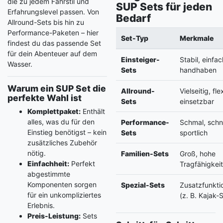
die zu jedem Fahrstil und
SUP Sets für jeden
Erfahrungslevel passen. Von
Bedarf
Allround-Sets bis hin zu
Performance-Paketen – hier
Set-Typ
Merkmale
findest du das passende Set
für dein Abenteuer auf dem
Einsteiger-
Stabil, einfa
Wasser.
Sets
handhaben
Warum ein SUP Set die
Allround-
Vielseitig, fle
perfekte Wahl ist
Sets
einsetzbar
Komplettpaket:
Enthält
alles, was du für den
Performance-
Schmal, schne
Einstieg benötigst – kein
Sets
sportlich
zusätzliches Zubehör
nötig.
Familien-Sets
Groß, hohe
Einfachheit:
Perfekt
Tragfähigkei
abgestimmte
Komponenten sorgen
Spezial-Sets
Zusatzfunkti
für ein unkompliziertes
(z. B. Kajak-S
Erlebnis.
Preis-Leistung:
Sets