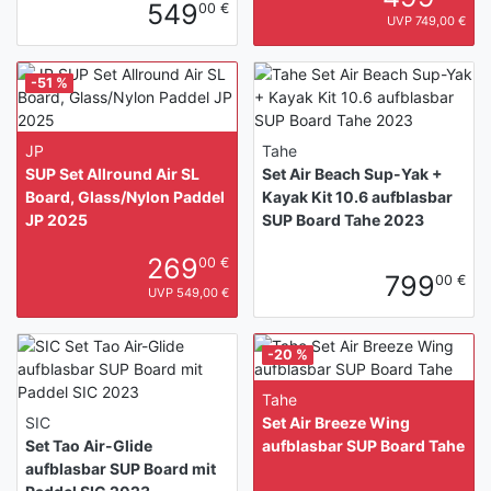
549
00 €
UVP 749,00 €
-51 %
JP
Tahe
SUP Set Allround Air SL
Set Air Beach Sup-Yak +
Board, Glass/Nylon Paddel
Kayak Kit 10.6 aufblasbar
JP 2025
SUP Board Tahe 2023
269
00 €
799
00 €
UVP 549,00 €
-20 %
Tahe
SIC
Set Air Breeze Wing
Set Tao Air-Glide
aufblasbar SUP Board Tahe
aufblasbar SUP Board mit