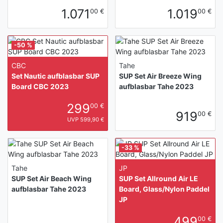
1.071
1.019
00 €
00 €
-50 %
CBC
Tahe
Set Nautic aufblasbar SUP
SUP Set Air Breeze Wing
Board CBC 2023
aufblasbar Tahe 2023
299
00 €
919
00 €
UVP 599,90 €
-33 %
Tahe
JP
SUP Set Air Beach Wing
SUP Set Allround Air LE
aufblasbar Tahe 2023
Board, Glass/Nylon Paddel
JP
499
00 €