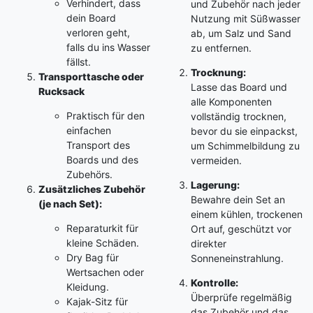
Verhindert, dass
und Zubehör nach jeder
dein Board
Nutzung mit Süßwasser
verloren geht,
ab, um Salz und Sand
falls du ins Wasser
zu entfernen.
fällst.
Trocknung:
Transporttasche oder
Lasse das Board und
Rucksack
alle Komponenten
Praktisch für den
vollständig trocknen,
einfachen
bevor du sie einpackst,
Transport des
um Schimmelbildung zu
Boards und des
vermeiden.
Zubehörs.
Lagerung:
Zusätzliches Zubehör
Bewahre dein Set an
(je nach Set):
einem kühlen, trockenen
Reparaturkit für
Ort auf, geschützt vor
kleine Schäden.
direkter
Dry Bag für
Sonneneinstrahlung.
Wertsachen oder
Kontrolle:
Kleidung.
Überprüfe regelmäßig
Kajak-Sitz für
das Zubehör und das