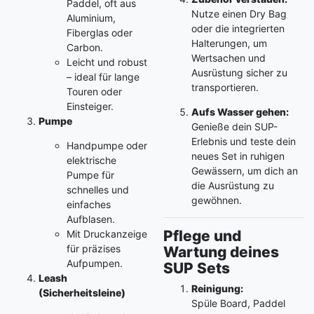
Paddel, oft aus
Nutze einen Dry Bag
Aluminium,
oder die integrierten
Fiberglas oder
Halterungen, um
Carbon.
Wertsachen und
Leicht und robust
Ausrüstung sicher zu
– ideal für lange
transportieren.
Touren oder
Einsteiger.
Aufs Wasser gehen:
Pumpe
Genieße dein SUP-
Erlebnis und teste dein
Handpumpe oder
neues Set in ruhigen
elektrische
Gewässern, um dich an
Pumpe für
die Ausrüstung zu
schnelles und
gewöhnen.
einfaches
Aufblasen.
Pflege und
Mit Druckanzeige
für präzises
Wartung deines
Aufpumpen.
SUP Sets
Leash
Reinigung:
(Sicherheitsleine)
Spüle Board, Paddel