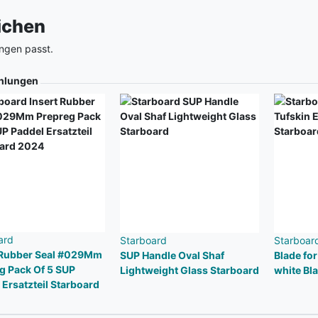
eichen
ngen passt.
hlungen
ard
Starboard
Starboar
 Rubber Seal #029Mm
SUP Handle Oval Shaf
Blade fo
g Pack Of 5 SUP
Lightweight Glass Starboard
white Bl
 Ersatzteil Starboard