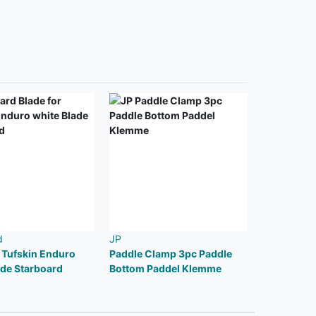
d
JP
r Tufskin Enduro
Paddle Clamp 3pc Paddle
ade Starboard
Bottom Paddel Klemme