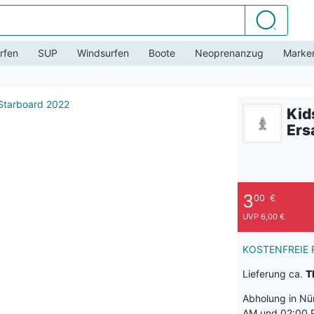
Suchen
rfen
SUP
Windsurfen
Boote
Neoprenanzug
Marke
Kid
Ers
3
00
€
UVP 6,00 €
KOSTENFREIE 
Lieferung ca.
T
Abholung in Nü
AM und 02:00 