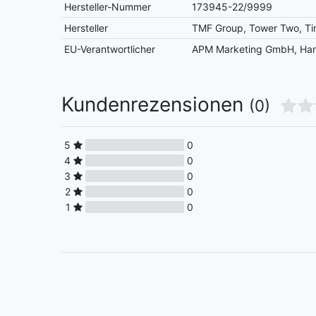
Hersteller-Nummer
173945-22/9999
Hersteller
TMF Group, Tower Two, Ti
EU-Verantwortlicher
APM Marketing GmbH, Hans
Kundenrezensionen
(0)
5
0
4
0
3
0
2
0
1
0