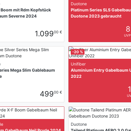
e
Duotone
 Boom mit Rdm Kopfstück
Platinum Series SLS Gabelba
aum Severne 2024
Duotone 2023 gebraucht
8
1.099
00 €
UVP 
-20 %
e
Unifiber
Series Mega Slim Gablebaum
Aluminium Entry Gabelbaum U
e
2022
499
00 €
UV
de
Duotone
om Gabelbaum Neil Pryde 2024
Tailend Platinum AERO 3.0 G