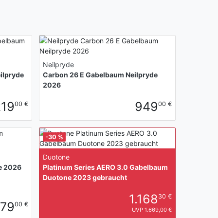
Neilpryde
ilpryde
Carbon 26 E Gabelbaum Neilpryde
2026
219
949
00 €
00 €
-30 %
Duotone
e 2026
Platinum Series AERO 3.0 Gabelbaum
Duotone 2023 gebraucht
1.168
30 €
279
00 €
UVP 1.669,00 €