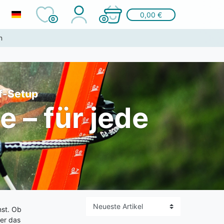
0,00 €
0
0
n
f-Setup
e – für jede
nst. Ob
ier das