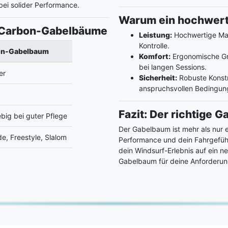
bei solider Performance.
Warum ein hochwert
. Carbon-Gabelbäume
Leistung:
Hochwertige Mate
Kontrolle.
on-Gabelbaum
Komfort:
Ergonomische Gri
bei langen Sessions.
er
Sicherheit:
Robuste Konstr
anspruchsvollen Bedingun
Fazit: Der richtige G
big bei guter Pflege
Der Gabelbaum ist mehr als nur e
de, Freestyle, Slalom
Performance und dein Fahrgefühl
dein Windsurf-Erlebnis auf ein n
Gabelbaum für deine Anforderung