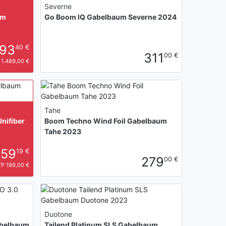
Severne
um
Go Boom IQ Gabelbaum Severne 2024
93
40 €
311
00 €
1.489,00 €
Tahe
nifiber
Boom Techno Wind Foil Gabelbaum
Tahe 2023
159
19 €
279
00 €
P 199,00 €
Duotone
abelbaum
Tailend Platinum SLS Gabelbaum