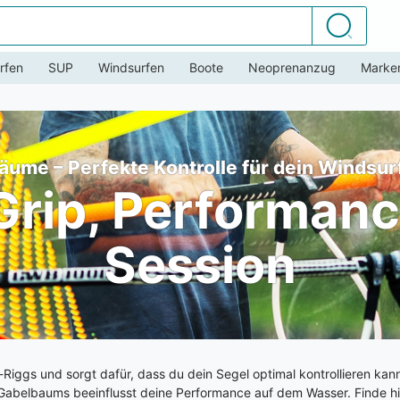
Suchen
rfen
SUP
Windsurfen
Boote
Neoprenanzug
Marke
äume – Perfekte Kontrolle für dein Windsur
 Grip, Performanc
Session
-Riggs und sorgt dafür, dass du dein Segel optimal kontrollieren kan
en Gabelbaums beeinflusst deine Performance auf dem Wasser. Finde h