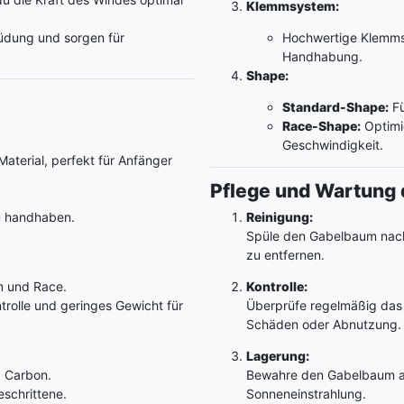
Klemmsystem:
üdung und sorgen für
Hochwertige Klemmsy
Handhabung.
Shape:
Standard-Shape:
Fü
Race-Shape:
Optimie
Geschwindigkeit.
aterial, perfekt für Anfänger
Pflege und Wartung
u handhaben.
Reinigung:
Spüle den Gabelbaum nach
zu entfernen.
om und Race.
Kontrolle:
trolle und geringes Gewicht für
Überprüfe regelmäßig das 
Schäden oder Abnutzung.
Lagerung:
 Carbon.
Bewahre den Gabelbaum an 
eschrittene.
Sonneneinstrahlung.