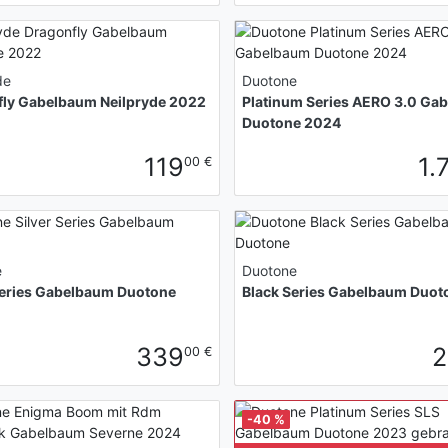
de
Duotone
fly Gabelbaum Neilpryde 2022
Platinum Series AERO 3.0 Ga
Duotone 2024
119
1.
00 €
e
Duotone
Series Gabelbaum Duotone
Black Series Gabelbaum Duot
339
2
00 €
-40 %