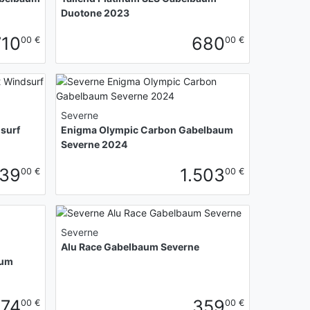
Duotone 2023
710
680
00 €
00 €
Severne
surf
Enigma Olympic Carbon Gabelbaum
Severne 2024
39
1.503
00 €
00 €
Severne
Alu Race Gabelbaum Severne
aum
474
359
00 €
00 €