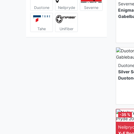
Severn
Duotone
Neilpryde
Severne
Enigma
Gabelb
Tahe
Unifiber
Duoton
Silver 
Duoton
-35 %
Neilpry
X-F Bo