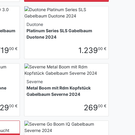
Duotone
belbaum
Platinum Series SLS Gabelbaum
Duotone 2024
719
1.239
00 €
00 €
Severne
one
Metal Boom mit Rdm Kopfstück
Gabelbaum Severne 2024
29
269
00 €
00 €