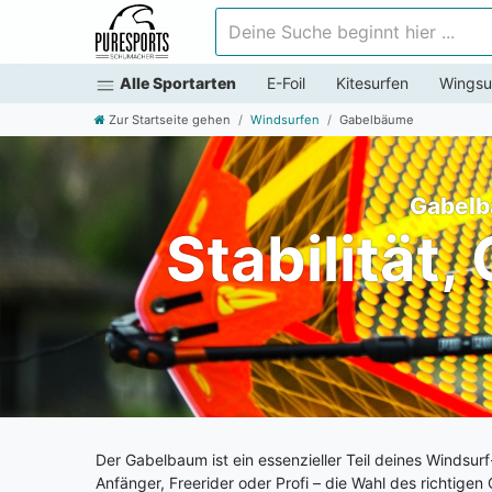
Deine Suche beginnt hier ...
Alle Sportarten
E-Foil
Kitesurfen
Wingsu
Zur Startseite gehen
Windsurfen
Gabelbäume
Gabelb
Stabilität,
Der Gabelbaum ist ein essenzieller Teil deines Windsurf
Anfänger, Freerider oder Profi – die Wahl des richtig