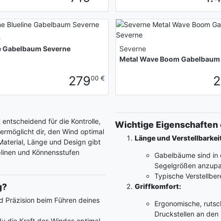
e
e Gabelbaum Severne
Severne
Metal Wave Boom Gabelbaum
279
2
00 €
entscheidend für die Kontrolle,
Wichtige Eigenschaften
ermöglicht dir, den Wind optimal
Länge und Verstellbarkeit
aterial, Länge und Design gibt
iplinen und Könnensstufen
Gabelbäume sind in 
Segelgrößen anzupa
Typische Verstellber
g?
Griffkomfort:
nd Präzision beim Führen deines
Ergonomische, rutsch
Druckstellen an den
u die Kraft des Windes optimal