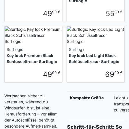
Surflogic
49
55
90 €
90 €
Surflogic
Surflogic
Key lock Premium Black
Key lock Led Light Black
Schlüsseltresor Surflogic
Schlüsseltresor Surflogic
49
69
90 €
90 €
Wertsachen sicher zu
Kompakte Größe
Leicht 
verstauen, während du
transpo
Windsurfen bist, ist eine
zu vers
Herausforderung – vor allem
der Autoschlüssel benötigt
besondere Aufmerksamkeit.
Schritt-für-Schritt: So