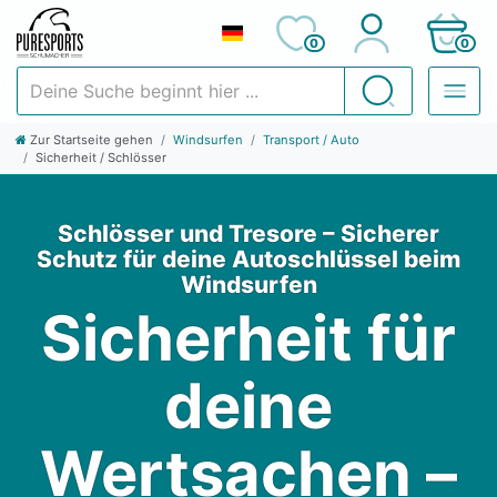
0
0
Deine Suche beginnt hier ...
Suchen
Zur Startseite gehen
Windsurfen
Transport / Auto
Sicherheit / Schlösser
Schlösser und Tresore – Sicherer
Schutz für deine Autoschlüssel beim
Windsurfen
Sicherheit für
deine
Wertsachen –