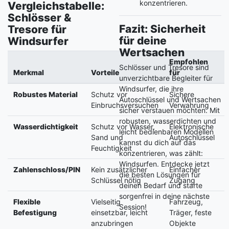
konzentrieren.
Vergleichstabelle:
Schlösser &
Fazit: Sicherheit
Tresore für
für deine
Windsurfer
Wertsachen
Empfohlen
Schlösser und Tresore sind
Merkmal
Vorteile
für
unverzichtbare Begleiter für
Windsurfer, die ihre
Robustes Material
Schutz vor
Sichere
Autoschlüssel und Wertsachen
Einbruchsversuchen
Verwahrung
sicher verstauen möchten. Mit
robusten, wasserdichten und
Wasserdichtigkeit
Schutz vor Wasser,
Elektronische
leicht bedienbaren Modellen
Sand und
Autoschlüssel
kannst du dich auf das
Feuchtigkeit
konzentrieren, was zählt:
Windsurfen. Entdecke jetzt
Zahlenschloss/PIN
Kein zusätzlicher
Einfacher
die besten Lösungen für
Schlüssel nötig
Zugang
deinen Bedarf und starte
sorgenfrei in deine nächste
Flexible
Vielseitig
Fahrzeug,
Session!
Befestigung
einsetzbar, leicht
Träger, feste
anzubringen
Objekte