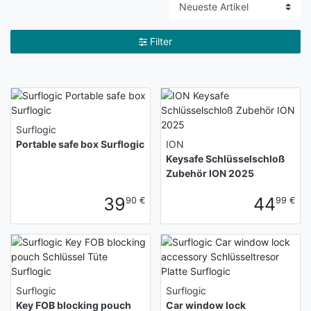
Filter
Surflogic
Portable safe box Surflogic
ION
Keysafe Schlüsselschloß
Zubehör ION 2025
39
44
90 €
99 €
Surflogic
Surflogic
Key FOB blocking pouch
Car window lock