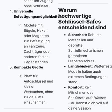
schnellen Zugang
ohne Schlüssel.
Warum
Universelle
hochwertige
Befestigungsmöglichkeiten
Schlüssel-Safes
Modelle mit
entscheidend sind
Bügeln, Haken
Sicherheit:
Robuste
oder Magneten
Materialien und
zur Befestigung
geprüfte
an Fahrzeug,
Schließmechanismen
Dachträger oder
garantieren
anderen festen
Diebstahlschutz.
Gegenständen.
Langlebigkeit:
Wetterfest
Kompakte Größe
Modelle halten auch
Platz für
extremen Bedingungen
Autoschlüssel und
stand.
kleine
Komfort:
Kein
Wertsachen, ohne
Mitnehmen des
zu viel Platz
Schlüssels aufs Wasser
einzunehmen.
– du kannst dich voll auf
deine Session