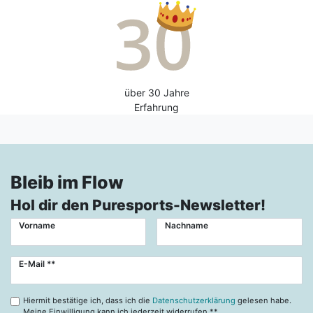
über 30 Jahre
Erfahrung
Bleib im Flow
Hol dir den Puresports-Newsletter!
Vorname
Nachname
Newsletter
E-Mail **
Honig
Hiermit bestätige ich, dass ich die
Datenschutzerklärung
gelesen habe.
Meine Einwilligung kann ich jederzeit widerrufen.**