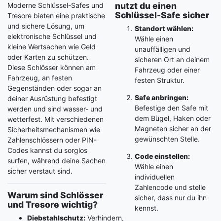
nutzt du einen
Moderne Schlüssel-Safes und
Schlüssel-Safe sicher
Tresore bieten eine praktische
und sichere Lösung, um
Standort wählen:
elektronische Schlüssel und
Wähle einen
kleine Wertsachen wie Geld
unauffälligen und
oder Karten zu schützen.
sicheren Ort an deinem
Diese Schlösser können am
Fahrzeug oder einer
Fahrzeug, an festen
festen Struktur.
Gegenständen oder sogar an
Safe anbringen:
deiner Ausrüstung befestigt
Befestige den Safe mit
werden und sind wasser- und
dem Bügel, Haken oder
wetterfest. Mit verschiedenen
Magneten sicher an der
Sicherheitsmechanismen wie
gewünschten Stelle.
Zahlenschlössern oder PIN-
Codes kannst du sorglos
Code einstellen:
surfen, während deine Sachen
Wähle einen
sicher verstaut sind.
individuellen
Zahlencode und stelle
Warum sind Schlösser
sicher, dass nur du ihn
und Tresore wichtig?
kennst.
Diebstahlschutz:
Verhindern,