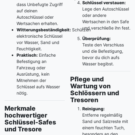
Schlüssel verstauen:
dass Unbefugte Zugriff
Lege den Autoschlüssel
auf deinen
oder andere
Autoschlüssel oder
Wertsachen in den Safe
Wertsachen erhalten.
und verschließe ihn fest.
Witterungsbeständigkeit:
Schützen
elektronische Schlüssel
Überprüfung:
vor Wasser, Sand und
Teste den Verschluss
Feuchtigkeit.
und die Befestigung,
Praktisch:
Einfache
bevor du dich aufs
Befestigung an
Wasser begibst.
Fahrzeug oder
Ausrüstung, kein
Pflege und
Mitnehmen der
Wartung von
Schlüssel aufs Wasser
Schlössern und
nötig.
Tresoren
Merkmale
Reinigung:
hochwertiger
Entferne regelmäßig
Schlüssel-Safes
Sand und Salzreste mit
einem feuchten Tuch,
und Tresore
besonders an den