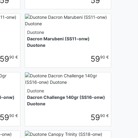
59
59
Duotone
Dacron Marubeni (SS11-onw)
Duotone
59
59
90 €
90 €
Duotone
16-onw)
Dacron Challenge 140gr (SS16-onw)
Duotone
59
59
90 €
90 €