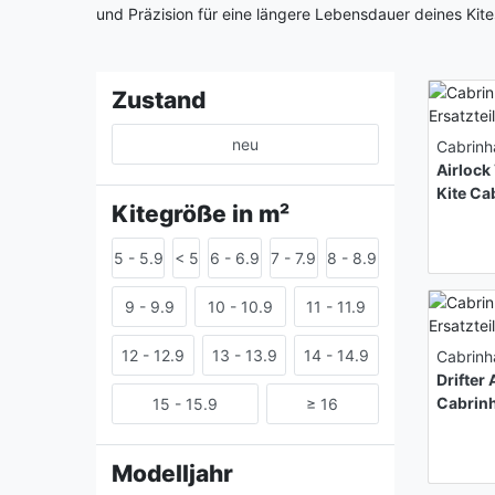
und Präzision für eine längere Lebensdauer deines Kite
Zustand
neu
Cabrinh
Airlock
Kite Ca
Kitegröße in m²
5 - 5.9
< 5
6 - 6.9
7 - 7.9
8 - 8.9
9 - 9.9
10 - 10.9
11 - 11.9
12 - 12.9
13 - 13.9
14 - 14.9
Cabrinh
Drifter 
Cabrin
15 - 15.9
≥ 16
Modelljahr