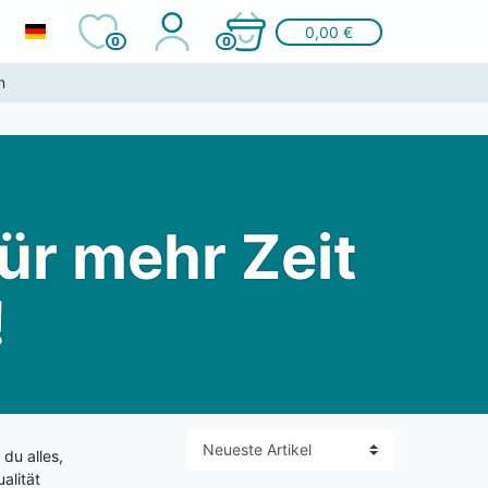
0,00 €
0
0
n
für mehr Zeit
!
 du alles,
alität