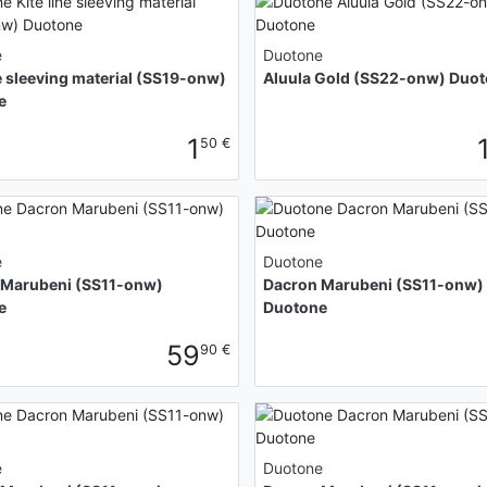
e
Duotone
ne sleeving material (SS19-onw)
Aluula Gold (SS22-onw) Duo
e
1
50 €
e
Duotone
 Marubeni (SS11-onw)
Dacron Marubeni (SS11-onw)
e
Duotone
59
90 €
e
Duotone