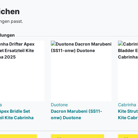
eichen
ngen passt.
lungen
a
Duotone
Cabrinha
Apex Bridle Set
Dacron Marubeni (SS11-
Kite Strut
eil Kite Cabrinha
onw) Duotone
Kite Cab