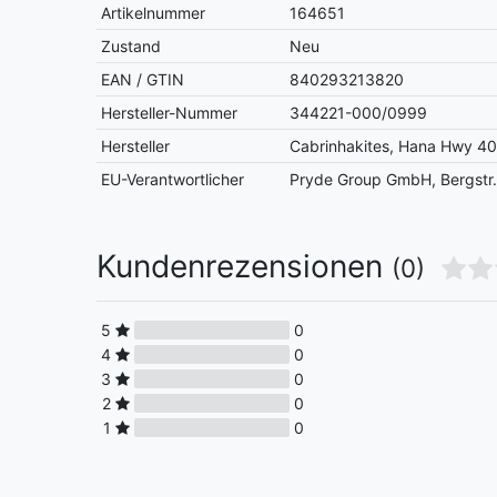
Artikelnummer
164651
Zustand
Neu
EAN / GTIN
840293213820
Hersteller-Nummer
344221-000/0999
Hersteller
Cabrinhakites, Hana Hwy 40
EU-Verantwortlicher
Pryde Group GmbH, Bergstr.
Kundenrezensionen
(0)
5
0
4
0
3
0
2
0
1
0