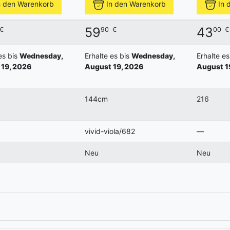
n den Warenkorb
In den Warenkorb
In 
59
43
€
90
€
00
€
es bis
Wednesday,
Erhalte es bis
Wednesday,
Erhalte es
19, 2026
August 19, 2026
August 1
144cm
216
vivid-viola/682
—
Neu
Neu