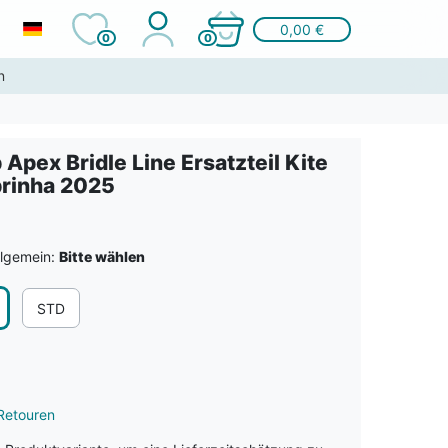
0,00 €
0
0
n
 Apex Bridle Line Ersatzteil Kite
rinha 2025
llgemein:
Bitte wählen
STD
Retouren