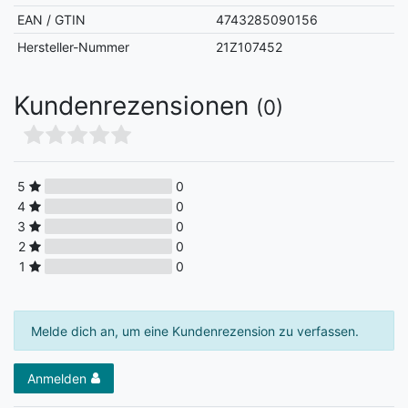
EAN / GTIN
4743285090156
Hersteller-Nummer
21Z107452
Kundenrezensionen
(0)
5
0
4
0
3
0
2
0
1
0
Melde dich an, um eine Kundenrezension zu verfassen.
Anmelden