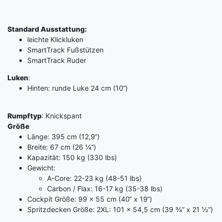
Standard Ausstattung:
leichte Klickluken
SmartTrack Fußstützen
SmartTrack Ruder
Luken
:
Hinten: runde Luke 24 cm (10“)
Rumpftyp
: Knickspant
Größe
Länge: 395 cm (12,9“)
Breite: 67 cm (26 ¼“)
Kapazität: 150 kg (330 lbs)
Gewicht:
A-Core: 22-23 kg (48-51 lbs)
Carbon / Flax: 16-17 kg (35-38 lbs)
Cockpit Größe: 99 x 55 cm (40“ x 19“)
Spritzdecken Größe: 2XL: 101 x 54,5 cm (39 ¾“ x 21 ½“)