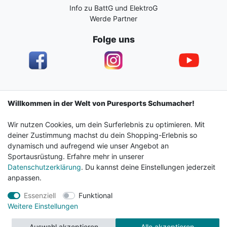
Info zu BattG und ElektroG
Werde Partner
Folge uns
Impressum
Daten­schutz­erklärung
AGB
Willkommen in der Welt von Puresports Schumacher!
Wir nutzen Cookies, um dein Surferlebnis zu optimieren. Mit
Barrierefreiheitserklärung
Widerrufs­recht
deiner Zustimmung machst du dein Shopping-Erlebnis so
dynamisch und aufregend wie unser Angebot an
Sportausrüstung. Erfahre mehr in unserer
Kontakt
Vertrag widerrufen
Datenschutzerklärung
. Du kannst deine Einstellungen jederzeit
anpassen.
Essenziell
Funktional
© 2024 Surf & Sportshop Schumacher. Alle Rechte
Weitere Einstellungen
vorbehalten.
Auswahl akzeptieren
Alle akzeptieren