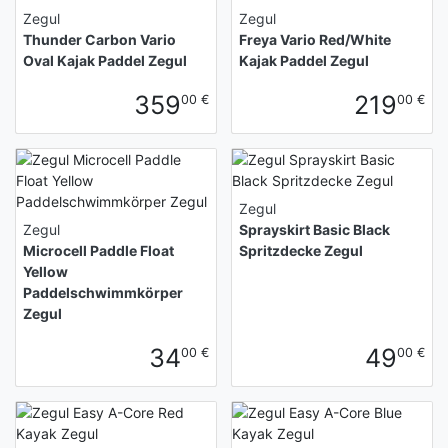
Zegul
Zegul
Thunder Carbon Vario
Freya Vario Red/White
Oval Kajak Paddel Zegul
Kajak Paddel Zegul
359
219
00 €
00 €
Zegul
Zegul
Sprayskirt Basic Black
Microcell Paddle Float
Spritzdecke Zegul
Yellow
Paddelschwimmkörper
Zegul
34
49
00 €
00 €