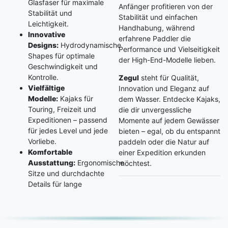
Glasfaser für maximale
Anfänger profitieren von der
Stabilität und
Stabilität und einfachen
Leichtigkeit.
Handhabung, während
Innovative
erfahrene Paddler die
Designs:
Hydrodynamische
Performance und Vielseitigkeit
Shapes für optimale
der High-End-Modelle lieben.
Geschwindigkeit und
Kontrolle.
Zegul
steht für Qualität,
Vielfältige
Innovation und Eleganz auf
Modelle:
Kajaks für
dem Wasser. Entdecke Kajaks,
Touring, Freizeit und
die dir unvergessliche
Expeditionen – passend
Momente auf jedem Gewässer
für jedes Level und jede
bieten – egal, ob du entspannt
Vorliebe.
paddeln oder die Natur auf
Komfortable
einer Expedition erkunden
Ausstattung:
Ergonomische
möchtest.
Sitze und durchdachte
Details für lange