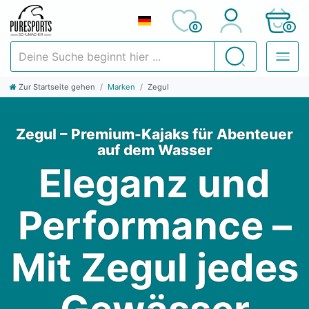
0
0
Deine Suche beginnt hier ...
Suchen
Zur Startseite gehen
Marken
Zegul
Zegul – Premium-Kajaks für Abenteuer
auf dem Wasser
Eleganz und
Performance –
Mit Zegul jedes