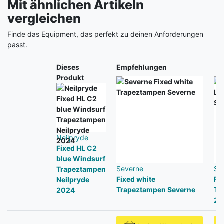
Mit ähnlichen Artikeln
vergleichen
Finde das Equipment, das perfekt zu deinen Anforderungen
passt.
Produkt
Dieses
Empfehlungen
Produkt
Neilpryde
Fixed HL C2
blue Windsurf
Severne
Se
Trapeztampen
Fixed white
Fi
Neilpryde
Trapeztampen Severne
Tr
2024
20