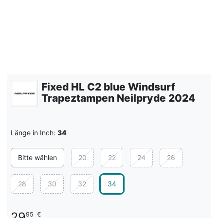
Fixed HL C2 blue Windsurf
Trapeztampen Neilpryde 2024
Länge in Inch:
34
Bitte wählen
20
22
24
26
28
30
32
34
29
95
€