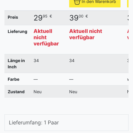
In den Warenkorb
29
39
3
95
€
00
€
Preis
Aktuell
Aktuell nicht
Ak
Lieferung
nicht
verfügbar
ve
verfügbar
Länge in
34
34
34
Inch
Farbe
—
—
wh
Zustand
Neu
Neu
Ne
Lieferumfang: 1 Paar