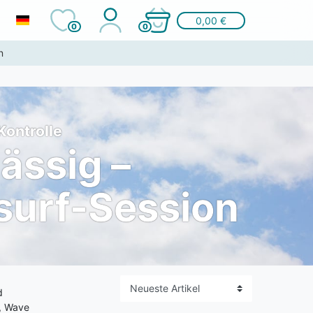
0,00 €
0
0
n
Kontrolle
lässig –
surf-Session
d
e, Wave