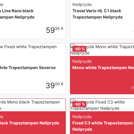
de
Neilpryde
 Line Race black
Travel Vario HL C1 black
tampen Neilpryde
Trapeztampen Neilpryde
59
95 €
-60 %
e
Neilpryde
hite Trapeztampen Severne
Mono white Trapeztampen Nei
39
00 €
U
-60 %
de
Neilpryde
lack Trapeztampen Neilpryde
Fixed C3 white Trapeztampen
Neilpryde