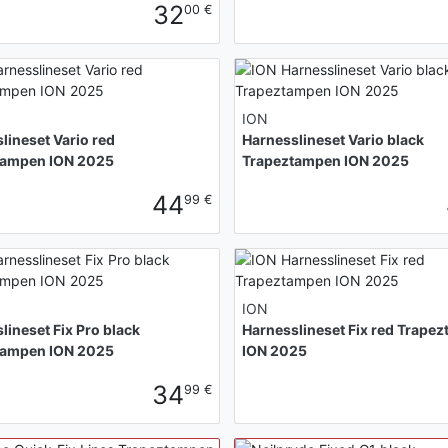
32
00 €
ION
lineset Vario red
Harnesslineset Vario black
tampen ION 2025
Trapeztampen ION 2025
44
99 €
ION
lineset Fix Pro black
Harnesslineset Fix red Trape
tampen ION 2025
ION 2025
34
99 €