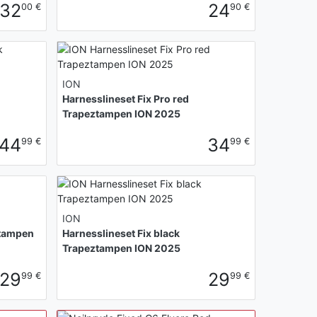
32
24
00 €
90 €
ION
Harnesslineset Fix Pro red
Trapeztampen ION 2025
44
34
99 €
99 €
ION
ztampen
Harnesslineset Fix black
Trapeztampen ION 2025
29
29
99 €
99 €