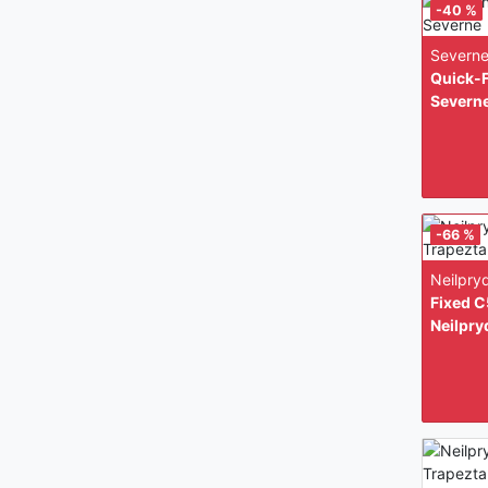
-40 %
Severn
Quick-F
Severn
-66 %
Neilpry
Fixed C
Neilpry