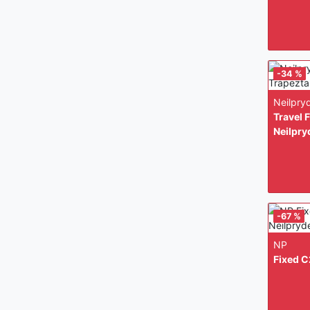
-34 %
Neilpry
Travel 
Neilpry
-67 %
NP
Fixed C