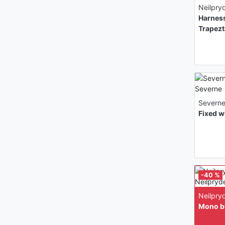
Neilpry
Harness
Trapez
Severn
Fixed w
-40 %
Neilpry
Mono b