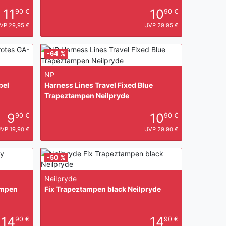
11
10
90 €
90 €
VP 29,95 €
UVP 29,95 €
-64 %
NP
bel
Harness Lines Travel Fixed Blue
Trapeztampen Neilpryde
9
10
90 €
90 €
VP 19,90 €
UVP 29,90 €
-50 %
Neilpryde
ampen
Fix Trapeztampen black Neilpryde
14
14
90 €
90 €