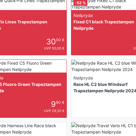
-52 %
e
Neilpryde
ix Lines Trapeztampen
Fixed C1 black Trapeztampen
e
Neilpryde
30
00 €
UVP 50,00 €
U
de
Neilpryde
5 Fluoro Green Trapeztampen
Race HL C2 blue Windsurf
de
Trapeztampen Neilpryde 202
9
90 €
UVP 29,20 €