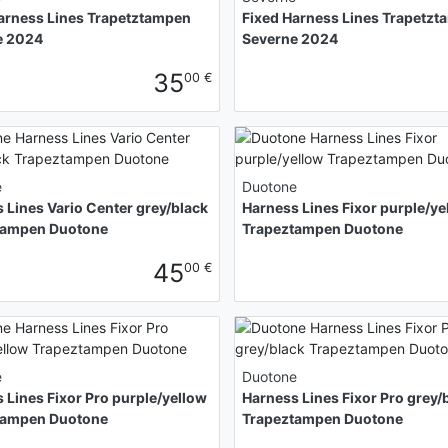
arness Lines Trapetztampen
Fixed Harness Lines Trapetz
e 2024
Severne 2024
35
00 €
e
Duotone
 Lines Vario Center grey/black
Harness Lines Fixor purple/ye
tampen Duotone
Trapeztampen Duotone
45
00 €
e
Duotone
 Lines Fixor Pro purple/yellow
Harness Lines Fixor Pro grey/
tampen Duotone
Trapeztampen Duotone