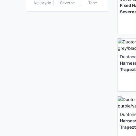
Neilpryde
Severne
Tahe
Fixed H
Severn
Duoton
Harness
Trapez
Duoton
Harness
Trapez