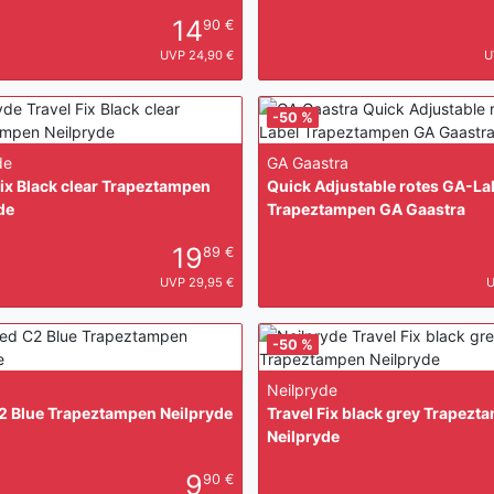
14
90 €
UVP 24,90 €
U
-50 %
de
GA Gaastra
Fix Black clear Trapeztampen
Quick Adjustable rotes GA-La
de
Trapeztampen GA Gaastra
19
89 €
UVP 29,95 €
U
-50 %
Neilpryde
2 Blue Trapeztampen Neilpryde
Travel Fix black grey Trapezt
Neilpryde
9
90 €