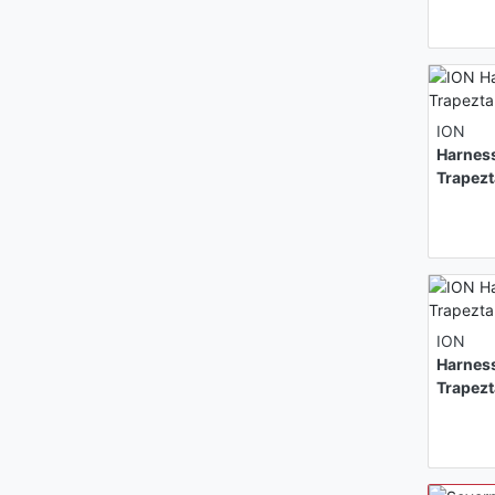
ION
Harness
Trapez
ION
Harness
Trapez