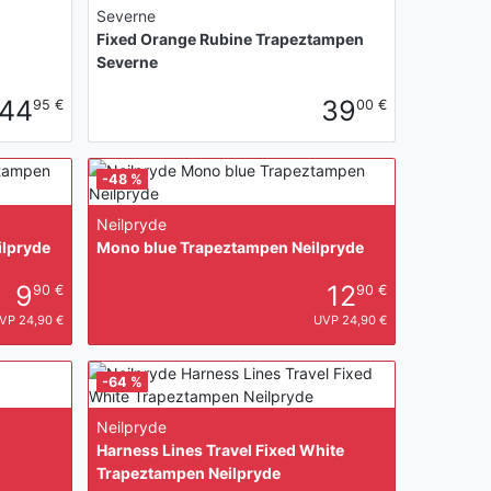
Severne
Fixed Orange Rubine Trapeztampen
Severne
44
39
95 €
00 €
-48 %
Neilpryde
lpryde
Mono blue Trapeztampen Neilpryde
9
12
90 €
90 €
VP 24,90 €
UVP 24,90 €
-64 %
Neilpryde
Harness Lines Travel Fixed White
Trapeztampen Neilpryde