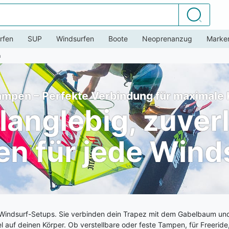
Suchen
rfen
SUP
Windsurfen
Boote
Neoprenanzug
Marke
n
mpen – Perfekte Verbindung für maximale 
 langlebig, zuver
n für jede Wind
s Windsurf-Setups. Sie verbinden dein Trapez mit dem Gabelbaum un
l auf deinen Körper. Ob verstellbare oder feste Tampen, für Freerid