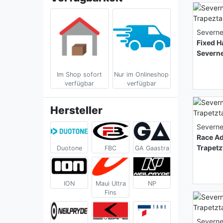
Severn
Fixed H
Severn
Im Shop sofort
Nur im Onlineshop
verfügbar
verfügbar
Hersteller
Severn
Race Ad
Trapet
Duotone
FBC
GA Gaastra
ION
Maui Ultra
NP
Fins
Severn