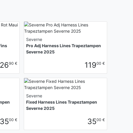
Severne
Fins
Pro Adj Harness Lines Trapeztampen
Severne 2025
26
119
90 €
00 €
Severne
ampen
Fixed Harness Lines Trapeztampen
Severne 2025
35
35
00 €
00 €