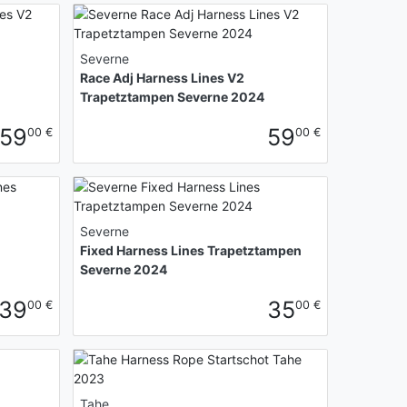
Severne
Race Adj Harness Lines V2
Trapetztampen Severne 2024
59
59
00 €
00 €
Severne
Fixed Harness Lines Trapetztampen
Severne 2024
39
35
00 €
00 €
Tahe