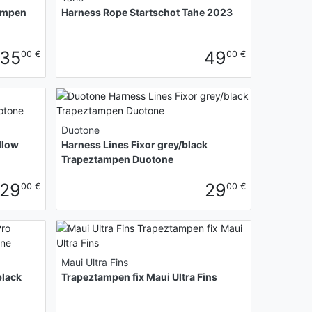
tampen
Harness Rope Startschot Tahe 2023
35
49
00 €
00 €
Duotone
llow
Harness Lines Fixor grey/black
Trapeztampen Duotone
29
29
00 €
00 €
Maui Ultra Fins
black
Trapeztampen fix Maui Ultra Fins