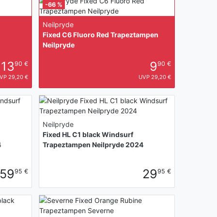
-66 %
Neilpryde
Fixed C6 Fluoro Red Trapeztampen
Neilpryde
13
9
90 €
90 €
VP 29,20 €
UVP 29,20 €
Neilpryde
Fixed HL C1 black Windsurf
4
Trapeztampen Neilpryde 2024
59
29
95 €
95 €