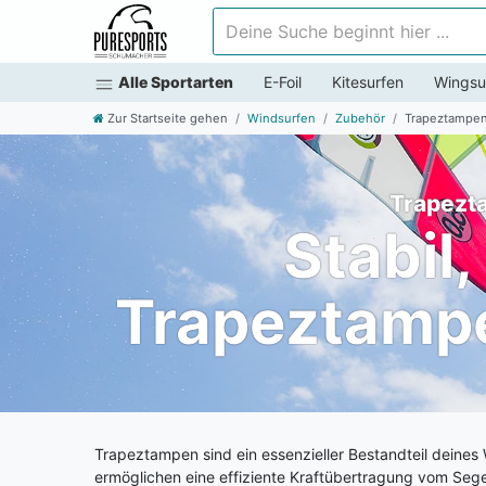
Deine Suche beginnt hier ...
Alle Sportarten
E-Foil
Kitesurfen
Wingsu
Zur Startseite gehen
Windsurfen
Zubehör
Trapeztampe
Trapezta
Stabil,
Trapeztampe
Trapeztampen sind ein essenzieller Bestandteil deine
ermöglichen eine effiziente Kraftübertragung vom Sege