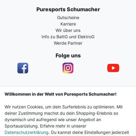
Puresports Schumacher
Gutscheine
Karriere
Wir über uns
Info zu BattG und ElektroG
Werde Partner
Folge uns
Impressum
Daten­schutz­erklärung
AGB
Willkommen in der Welt von Puresports Schumacher!
Wir nutzen Cookies, um dein Surferlebnis zu optimieren. Mit
Barrierefreiheitserklärung
Widerrufs­recht
deiner Zustimmung machst du dein Shopping-Erlebnis so
dynamisch und aufregend wie unser Angebot an
Sportausrüstung. Erfahre mehr in unserer
Kontakt
Vertrag widerrufen
Datenschutzerklärung
. Du kannst deine Einstellungen jederzeit