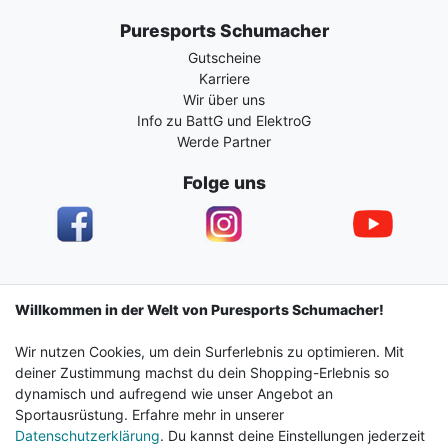
Puresports Schumacher
Gutscheine
Karriere
Wir über uns
Info zu BattG und ElektroG
Werde Partner
Folge uns
Impressum
Daten­schutz­erklärung
AGB
Willkommen in der Welt von Puresports Schumacher!
Wir nutzen Cookies, um dein Surferlebnis zu optimieren. Mit
Barrierefreiheitserklärung
Widerrufs­recht
deiner Zustimmung machst du dein Shopping-Erlebnis so
dynamisch und aufregend wie unser Angebot an
Sportausrüstung. Erfahre mehr in unserer
Kontakt
Vertrag widerrufen
Datenschutzerklärung
. Du kannst deine Einstellungen jederzeit