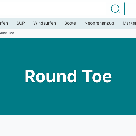
Suchen
rfen
SUP
Windsurfen
Boote
Neoprenanzug
Marke
ound Toe
Round Toe