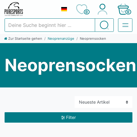
0
0
Deine Suche beginnt hier ...
Suchen
Zur Startseite gehen
Neoprenanzüge
Neoprensocken
Neoprensocken
Filter