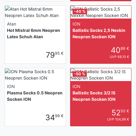
-40 %
Atan
ION
Hot Mistral 6mm Neopren
Ballistic Socks 2,5 Nexkin
Latex Schuh Atan
Neopren Socken ION
40
86 €
79
95 €
UVP 68,10 €
-50 %
ION
ION
Plasma Socks 0.5 Neopren
Ballistic Socks 3/2 IS
Socken ION
Neopren Socken ION
52
50 €
34
99 €
UVP 104,99 €