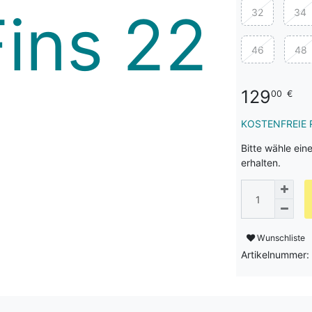
32
34
46
48
129
00
€
KOSTENFREIE 
Bitte wähle ein
erhalten.
Wunschliste
Artikelnummer: