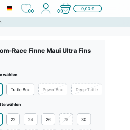
0,00 €
0
0
n
lom-Race Finne Maui Ultra Fins
te wählen
Tuttle Box
Power Box
Deep Tuttle
itte wählen
22
24
26
28
30