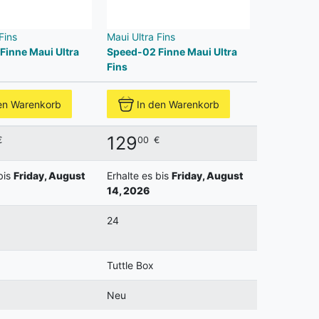
Fins
Maui Ultra Fins
Finne Maui Ultra
Speed-02 Finne Maui Ultra
Fins
en Warenkorb
In den Warenkorb
129
€
00
€
bis
Friday, August
Erhalte es bis
Friday, August
14, 2026
24
Tuttle Box
Neu