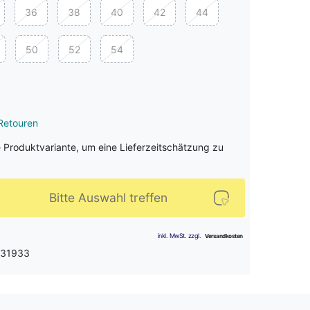
36
38
40
42
44
50
52
54
Retouren
e Produktvariante, um eine Lieferzeitschätzung zu
Bitte Auswahl treffen
 31933