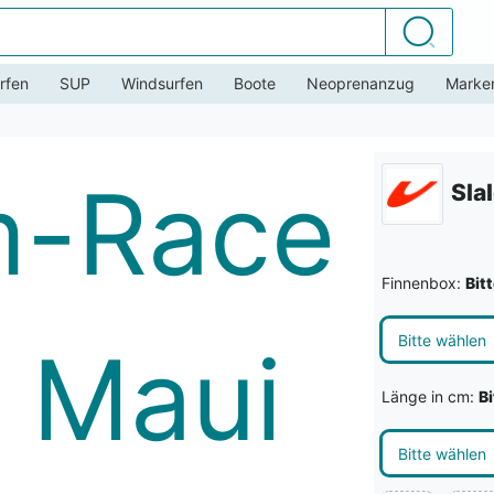
Suchen
rfen
SUP
Windsurfen
Boote
Neoprenanzug
Marke
Sla
Finnenbox:
Bit
Bitte wählen
Länge in cm:
B
Bitte wählen