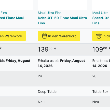
 Fins
Maui Ultra Fins
Maui Ultra 
ed Finne Maui
Delta-XT-50 Finne Maui Ultra
Speed-02 
Fins
Fins
den Warenkorb
In den Warenkorb
In d
139
109
€
00
€
00
 bis
Friday, August
Erhalte es bis
Friday, August
Erhalte es 
14, 2026
14, 2026
24
20
Deep Tuttle
Tuttle Box
Neu
Neu