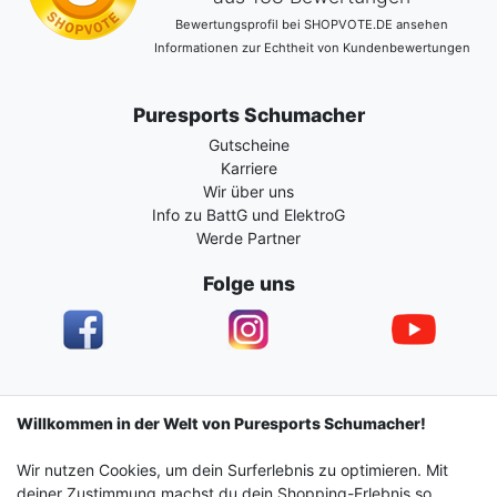
Bewertungsprofil bei SHOPVOTE.DE ansehen
Informationen zur Echtheit von Kundenbewertungen
Puresports Schumacher
Gutscheine
Karriere
Wir über uns
Info zu BattG und ElektroG
Werde Partner
Folge uns
Impressum
Daten­schutz­erklärung
AGB
Willkommen in der Welt von Puresports Schumacher!
Wir nutzen Cookies, um dein Surferlebnis zu optimieren. Mit
Barrierefreiheitserklärung
Widerrufs­recht
deiner Zustimmung machst du dein Shopping-Erlebnis so