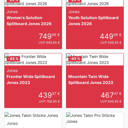
Jones
Jones
Women's Solution
Youth Solution Splitboard
Splitboard Jones 2026
Jones 2026
749
449
96 €
96 €
UVP 999,95 €
UVP 599,95 €
-45 %
-45 %
Jones
Frontier Wide Splitboard
Mountain Twin Wide
Jones 2023
Splitboard Jones 2023
439
467
97 €
47 €
UVP 799,95 €
UVP 849,95 €
Jones