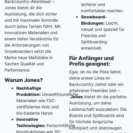
Backcountry-Abenteuer –
sicherer und
Jones bietet dir die
komfortabler machen.
Ausrüstung, die dich sicher
Snowboard-
und mit maximaler Kontrolle
Bindungen:
Leicht,
durch jedes Terrain führt. Mit
robust und speziell für
innovativen Materialien und
Freeride und
einem tiefen Verständnis für
Splitboarding
die Anforderungen von
entwickelt.
Snowboardern setzt die
Marke neue Maßstäbe in
Für Anfänger und
Profis geeignet:
Sachen Qualität und
Performance.
Egal, ob du die Piste liebst,
deine ersten Lines im
Warum Jones?
Backcountry ziehst oder ein
Nachhaltige
erfahrener Freerider bist –
Produktion:
Umweltfreundliche
Jones
bietet dir die perfekte
Materialien wie FSC-
Ausrüstung, um deine
zertifiziertes Holz und
Leidenschaft auszuleben. Die
bio-basierte Harze.
Boards und Splitboards sind
Innovative
für höchste Ansprüche
Technologien:
Fortschrittliche
konzipiert und überzeugen
Konstruktionen wie 3D-