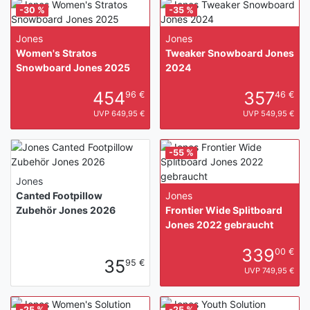
-30 %
-35 %
Jones
Jones
Women's Stratos
Tweaker Snowboard Jones
Snowboard Jones 2025
2024
454
357
96 €
46 €
UVP 649,95 €
UVP 549,95 €
-55 %
Jones
Canted Footpillow
Jones
Zubehör Jones 2026
Frontier Wide Splitboard
Jones 2022 gebraucht
339
00 €
35
95 €
UVP 749,95 €
-25 %
-25 %