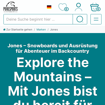
0
0
Deine Suche beginnt hier ...
Suchen
Zur Startseite gehen
Marken
Jones
Jones – Snowboards und Ausrüstung
für Abenteuer im Backcountry
Explore the
Mountains –
Mit Jones bist