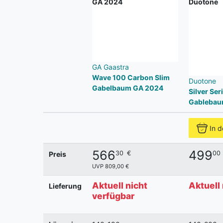
GA Gaastra
Wave 100 Carbon Slim
Duotone
Gabelbaum GA 2024
Silver Ser
Gablebau
In 
566
499
30
€
00
Preis
UVP 809,00 €
Aktuell nicht
Aktuell
Lieferung
verfügbar