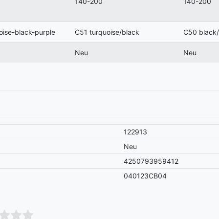
140-200
140-200
oise-black-purple
C51 turquoise/black
C50 black/
Neu
Neu
122913
Neu
4250793959412
040123CB04