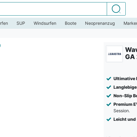
Suchen
rfen
SUP
Windsurfen
Boote
Neoprenanzug
Marke
Wav
GA
Ultimative
Langlebige
Non-Slip 
Premium E
Session.
Leicht und 