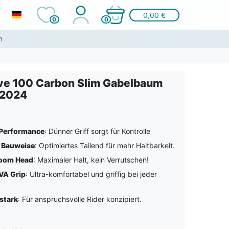
0,00 €
0
0
n
e 100 Carbon Slim Gabelbaum
 2024
 Performance
: Dünner Griff sorgt für Kontrolle
 Bauweise
: Optimiertes Tailend für mehr Haltbarkeit.
Boom Head
: Maximaler Halt, kein Verrutschen!
VA Grip
: Ultra-komfortabel und griffig bei jeder
stark
: Für anspruchsvolle Rider konzipiert.