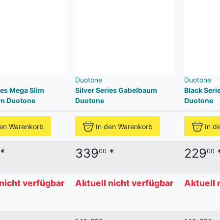
Duotone
Duotone
ies Mega Slim
Silver Series Gabelbaum
Black Ser
m Duotone
Duotone
Duotone
den Warenkorb
In den Warenkorb
In d
339
229
€
00
€
00
 nicht verfügbar
Aktuell nicht verfügbar
Aktuell 