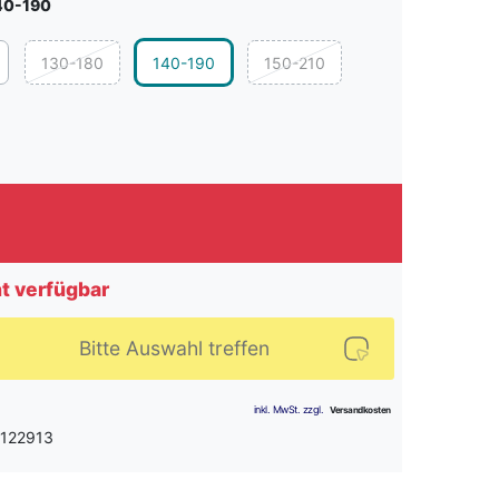
40-190
130-180
140-190
150-210
ht verfügbar
Bitte Auswahl treffen
 122913