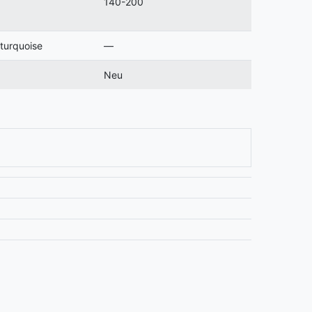
140-200
turquoise
—
Neu