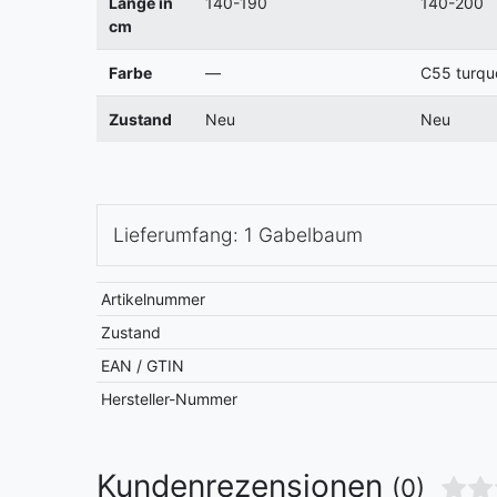
Länge in
140-190
140-200
cm
Farbe
—
C55 turqu
Zustand
Neu
Neu
Lieferumfang: 1 Gabelbaum
Artikelnummer
Zustand
EAN / GTIN
Hersteller-Nummer
Kundenrezensionen
(0)