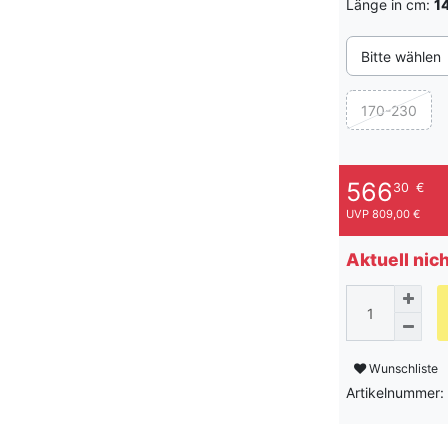
Länge in cm:
1
Bitte wählen
170-230
566
30
€
UVP 809,00 €
Aktuell nic
Wunschliste
Artikelnummer: