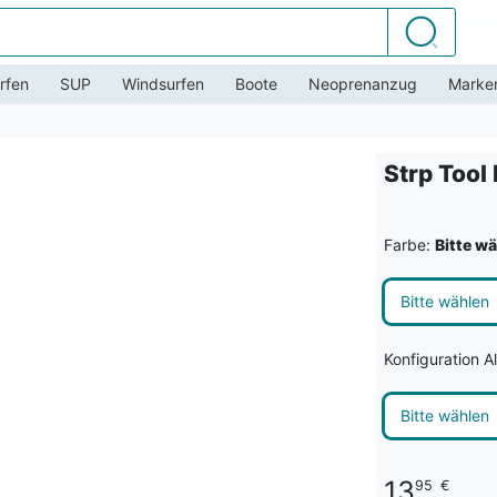
Suchen
rfen
SUP
Windsurfen
Boote
Neoprenanzug
Marke
Strp Tool
Farbe:
Bitte w
Bitte wählen
Konfiguration A
Bitte wählen
13
95
€