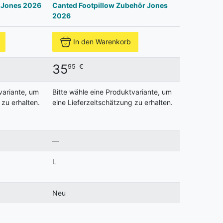
r Jones 2026
Canted Footpillow Zubehör Jones
2026
In den Warenkorb
35
95
€
variante, um
Bitte wähle eine Produktvariante, um
 zu erhalten.
eine Lieferzeitschätzung zu erhalten.
—
L
Neu