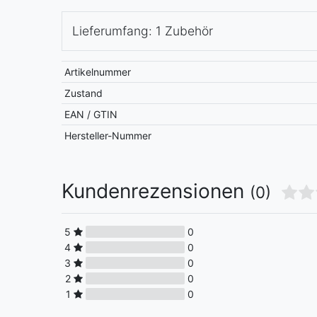
Lieferumfang: 1 Zubehör
Artikelnummer
Zustand
EAN / GTIN
Hersteller-Nummer
Kundenrezensionen
(0)
5
0
4
0
3
0
2
0
1
0