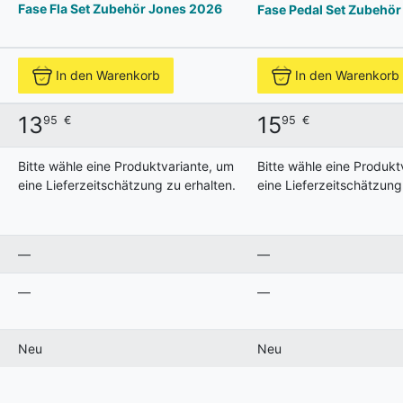
Fase Fla Set Zubehör Jones 2026
Fase Pedal Set Zubehö
In den Warenkorb
In den Warenkorb
13
15
95
€
95
€
Bitte wähle eine Produktvariante, um
Bitte wähle eine Produkt
eine Lieferzeitschätzung zu erhalten.
eine Lieferzeitschätzung
—
—
—
—
Neu
Neu