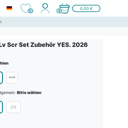
0,00 €
0
0
n
 Lv Scr Set Zubehör YES. 2026
ählen
llgemein:
Bitte wählen
OS