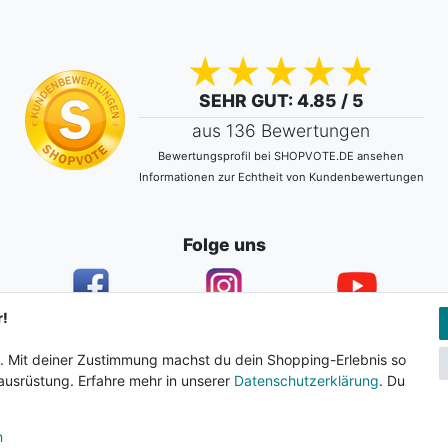
SEHR GUT
: 4.85 / 5
aus 136 Bewertungen
Bewertungsprofil bei SHOPVOTE.DE ansehen
Informationen zur Echtheit von Kundenbewertungen
Folge uns
r!
n. Mit deiner Zustimmung machst du dein Shopping-Erlebnis so
ärung
AGB
Barrierefreiheitserklärung
Widerrufs­recht
usrüstung. Erfahre mehr in unserer
Datenschutzerklärung
. Du
n
© 2024 Surf & Sportshop Schumacher. Alle Rechte vorbehalten.