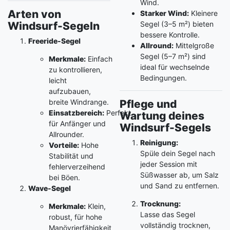
Wind.
Arten von
Starker Wind:
Kleinere
Windsurf-Segeln
Segel (3–5 m²) bieten
bessere Kontrolle.
Freeride-Segel
Allround:
Mittelgroße
Segel (5–7 m²) sind
Merkmale:
Einfach
ideal für wechselnde
zu kontrollieren,
Bedingungen.
leicht
aufzubauen,
breite Windrange.
Pflege und
Einsatzbereich:
Perfekt
Wartung deines
für Anfänger und
Windsurf-Segels
Allrounder.
Reinigung:
Vorteile:
Hohe
Spüle dein Segel nach
Stabilität und
jeder Session mit
fehlerverzeihend
Süßwasser ab, um Salz
bei Böen.
und Sand zu entfernen.
Wave-Segel
Trocknung:
Merkmale:
Klein,
Lasse das Segel
robust, für hohe
vollständig trocknen,
Manövrierfähigkeit