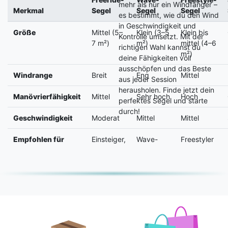
mehr als nur ein Windfänger –
Merkmal
Segel
Segel
Segel
es bestimmt, wie du den Wind
in Geschwindigkeit und
Größe
Mittel (5–
Klein (3–5
Klein bis
Kontrolle umsetzt. Mit der
7 m²)
m²)
mittel (4–6
richtigen Wahl kannst du
m²)
deine Fähigkeiten voll
ausschöpfen und das Beste
Windrange
Breit
Eng
Mittel
aus jeder Session
herausholen. Finde jetzt dein
Manövrierfähigkeit
Mittel
Sehr hoch
Hoch
perfektes Segel und starte
durch!
Geschwindigkeit
Moderat
Mittel
Mittel
Empfohlen für
Einsteiger,
Wave-
Freestyler