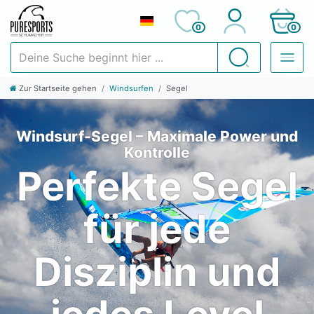
0
0
Deine Suche beginnt hier ...
Suchen
Zur Startseite gehen
Windsurfen
Segel
Windsurf-Segel – Maximale Power und
Kontrolle
Perfekte Segel
für jede
Disziplin und