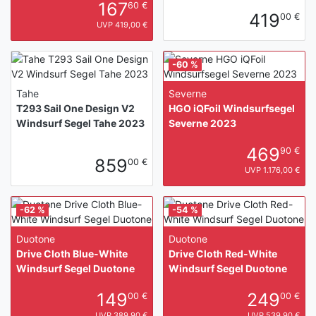
167
60 €
419
00 €
UVP 419,00 €
-60 %
Tahe
Severne
T293 Sail One Design V2
HGO iQFoil Windsurfsegel
Windsurf Segel Tahe 2023
Severne 2023
469
90 €
859
00 €
UVP 1.176,00 €
-62 %
-54 %
Duotone
Duotone
Drive Cloth Blue-White
Drive Cloth Red-White
Windsurf Segel Duotone
Windsurf Segel Duotone
149
249
00 €
00 €
UVP 389,90 €
UVP 539,90 €