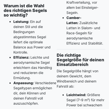
Kraftverteilung, vor
Warum ist die Wahl
allem bei Einsteiger-
des richtigen Segels
Segeln.
so wichtig?
Camber-
Leistung:
Ein auf
Latten:
Zusätzliche
deinen Stil und die
Latten in Slalom- und
Bedingungen
Race-Segeln für
abgestimmtes Segel
aerodynamische
liefert die optimale
Effizienz und Stabilität.
Balance aus Power und
Kontrolle.
Die richtige
Effizienz:
Leichte und
Segelgröße für deinen
aerodynamische Segel
Einsatzbereich
erleichtern das Handling
Die Segelgröße hängt von
und reduzieren die
deinem Gewicht, dem
Ermüdung.
Windbereich und deinem
Anpassung:
Verschiedene
Fahrstil ab:
Segeltypen ermöglichen
dir, dein Können und
Leichtwind:
Größere
deinen Fahrstil voll
Segel (7–9 m²) für mehr
auszuschöpfen.
Power bei schwachem