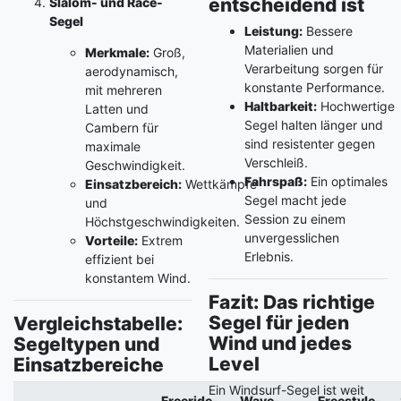
entscheidend ist
Slalom- und Race-
Segel
Leistung:
Bessere
Materialien und
Merkmale:
Groß,
Verarbeitung sorgen für
aerodynamisch,
konstante Performance.
mit mehreren
Haltbarkeit:
Hochwertige
Latten und
Segel halten länger und
Cambern für
sind resistenter gegen
maximale
Verschleiß.
Geschwindigkeit.
Fahrspaß:
Ein optimales
Einsatzbereich:
Wettkämpfe
Segel macht jede
und
Session zu einem
Höchstgeschwindigkeiten.
unvergesslichen
Vorteile:
Extrem
Erlebnis.
effizient bei
konstantem Wind.
Fazit: Das richtige
Segel für jeden
Vergleichstabelle:
Wind und jedes
Segeltypen und
Level
Einsatzbereiche
Ein Windsurf-Segel ist weit
Freeride-
Wave-
Freestyle-