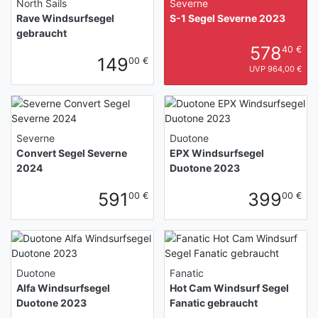
North Sails
Severne
Rave Windsurfsegel
S-1 Segel Severne 2023
gebraucht
578
40 €
149
00 €
UVP 964,00 €
Severne
Duotone
Convert Segel Severne
EPX Windsurfsegel
2024
Duotone 2023
591
399
00 €
00 €
Duotone
Fanatic
Alfa Windsurfsegel
Hot Cam Windsurf Segel
Duotone 2023
Fanatic gebraucht