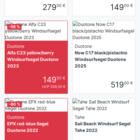
279
149
00 €
00 €
-56 %
Duotone
Duotone
Alfa C23 yellow/berry
Now C17 black/pistachio
Windsurfsegel Duotone
Windsurfsegel Duotone
2023
2025
149
50 €
519
00 €
UVP 339,00 €
-60 %
Duotone
Tahe
EPX red-blue Segel
Sail Beach Windsurf Segel
Duotone 2022
Tahe 2022