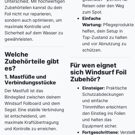
Unterschied. Mit hochwertigen
Reisen oder den Weg
Zubehörteilen kannst du dein
zum Spot.
Foil nicht nur reparieren,
Einfache
sondern auch optimieren, um
Wartung:
Pflegeprodukte
maximale Kontrolle und
helfen, dein Setup in
Sicherheit auf dem Wasser zu
Top-Zustand zu halten
gewährleisten.
und vor Abnutzung zu
schützen.
Welche
Zubehörteile gibt
Für wen eignet
es?
sich Windsurf Foil
1. Mastfüße und
Zubehör?
Verbindungsstücke
Einsteiger:
Praktische
Der Mastfuß ist das
Schutzabdeckungen
Bindeglied zwischen deinem
und einfache
Windsurf Foilboard und dem
Trimmhilfen erleichtern
Segel. Eine stabile Verbindung
den Einstieg ins Foilen
ist entscheidend, um
und halten das
maximale Kraftübertragung
Equipment sicher.
und Kontrolle zu erreichen.
Fortgeschrittene:
Verstell