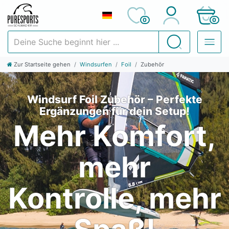
0
0
Deine Suche beginnt hier ...
Suchen
Zur Startseite gehen
Windsurfen
Foil
Zubehör
Windsurf Foil Zubehör – Perfekte
Ergänzungen für dein Setup!
Mehr Komfort,
mehr
Kontrolle, mehr