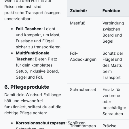
Wenn du dein Foil mit auf
Reisen nimmst, sind
Zubehör
Funktion
praktische Transportlösungen
unverzichtbar:
Mastfuß
Verbindung
Foil-Taschen:
Leicht
zwischen
und kompakt, um Mast,
Board und
Fuselage und Flügel
Segel
sicher zu transportieren.
Multifunktionale
Foil-
Schutz der
Taschen:
Bieten Platz
Abdeckungen
Flügel und
für dein komplettes
des Masts
Setup, inklusive Board,
beim
Segel und Foil.
Transport
6. Pflegeprodukte
Schraubenset
Ersatz für
Damit dein Windsurf Foil lange
verlorene
hält und einwandfrei
oder
funktioniert, solltest du auf die
beschädigte
richtige Pflege achten:
Schrauben
Korrosionsschutzsprays:
Schützen
Trimmtampen
Präzise
Schrauben und