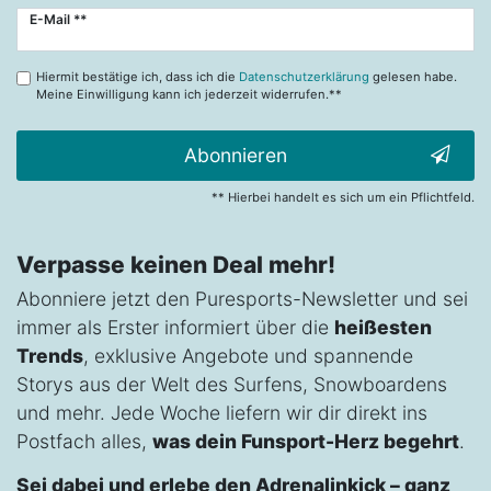
Newsletter
E-Mail **
Honig
Hiermit bestätige ich, dass ich die
Datenschutzerklärung
gelesen habe.
Meine Einwilligung kann ich jederzeit widerrufen.**
Abonnieren
** Hierbei handelt es sich um ein Pflichtfeld.
Verpasse keinen Deal mehr!
Abonniere jetzt den Puresports-Newsletter und sei
immer als Erster informiert über die
heißesten
Trends
, exklusive Angebote und spannende
Storys aus der Welt des Surfens, Snowboardens
und mehr. Jede Woche liefern wir dir direkt ins
Postfach alles,
was dein Funsport-Herz begehrt
.
Sei dabei und erlebe den Adrenalinkick – ganz