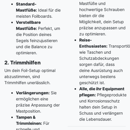
Mastfüße und
Standard-
hochwertige Schrauben
Mastfüße:
Ideal für die
bieten dir die
meisten Foilboards.
Möglichkeit, dein Setup
Verstellbare
präzise anzupassen und
Mastfüße:
Perfekt, um
zu optimieren.
die Position deines
Reise-
Segels feinzujustieren
Enthusiasten:
Transportl
und die Balance zu
wie Taschen und
optimieren.
Schutzabdeckungen
2. Trimmhilfen
sorgen dafür, dass
Um dein Foil-Setup optimal
deine Ausrüstung auch
abzustimmen, sind
unterwegs bestens
Trimmhilfen unerlässlich.
geschützt ist.
Alle, die ihr Equipment
Verlängerungen:
Sie
pflegen:
Pflegeprodukte
ermöglichen eine
und Korrosionsschutz
präzise Anpassung der
halten dein Setup in
Mastposition.
Schuss und verlängern
Tampen &
die Lebensdauer.
Trimmleinen:
Für
schnelle und