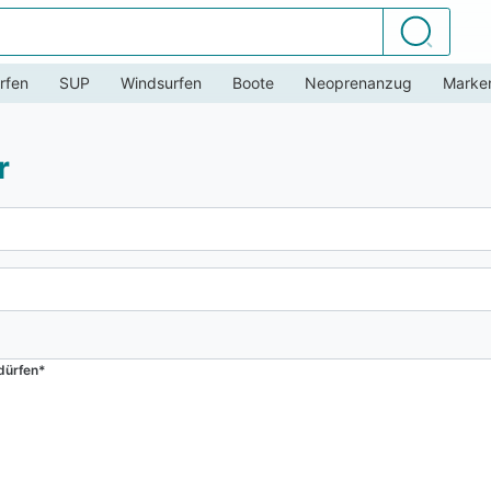
Suchen
rfen
SUP
Windsurfen
Boote
Neoprenanzug
Marke
r
dürfen*