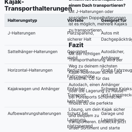
Kajak-
einem Dach transportieren?
Transporthalterungen
Mit J-Halterungen oder
speziellen Doppelhalterungen
Halterungstyp
Vorteile
Geeignet für
ist es möglich, mehrere Kajaks
zu transportieren.
J-Halterungen
Platzsparend,
Autos mit
sicherer Halt
Dachgepäckträ
Fazit
Sattelhänger-Halterungen
Gepolstert,
Autodächer,
Mit der richtigen
stabil
Anhänger
Transporthalterung wird der
Weg zu deinem nächsten
Horizontal-Halterungen
Reduzierte
Große Fahrzeu
Kajak-Abenteuer sicher und
Fahrzeughöhe
stressfrei. Ob für das
Autodach, einen Anhänger
Kajakwagen und Anhänger
Einfacher
Schwere Kajaks
oder die Lagerung zu Hause –
Transport,
und Langstreck
bei Puresports Schumacher
kein Heben
findest du die perfekte
Lösung, um dein Kajak sicher
Aufbewahrungshalterungen
Schutz bei
Garage und
und bequem zu
Lagerung,
Lagerräume
transportieren. Entdecke jetzt
platzsparend
unser Sortiment und starte