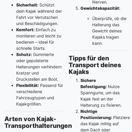
Nerven.
Sicherheit:
Schützt
Gewichtskapazität:
dein Kajak während der
Fahrt vor Verrutschen
Überprüfe, ob die
und Beschädigungen.
Halterung das
Komfort:
Einfach zu
Gewicht deines
montieren und leicht zu
Kajaks tragen
bedienen – ideal für
kann.
schnelle Starts.
Schutz:
Gummierte
Tipps für den
oder gepolsterte
Transport deines
Halterungen verhindern
Kajaks
Kratzer und
Druckstellen am Boot.
Sichere
Flexibilität:
Passend für
Befestigung:
Nutze
verschiedene
Spanngurte, um das
Fahrzeugtypen und
Kajak fest an der
Kajakgrößen.
Halterung zu fixieren.
Richtige
Positionierung:
Platziere
Arten von Kajak-
das Kajak mittig auf
Transporthalterungen
dem Dach oder