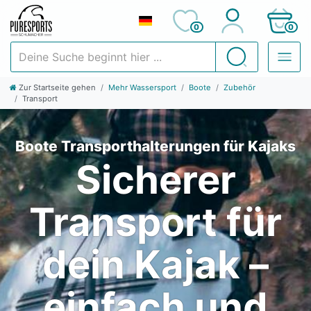
0
0
Deine Suche beginnt hier ...
Suchen
Zur Startseite gehen
Mehr Wassersport
Boote
Zubehör
Transport
Boote Transporthalterungen für Kajaks
Sicherer
Transport für
dein Kajak –
einfach und