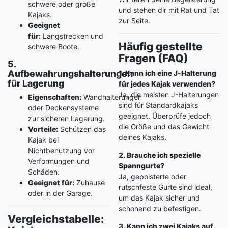
schwere oder große
und stehen dir mit Rat und Tat
Kajaks.
zur Seite.
Geeignet
für:
Langstrecken und
Häufig gestellte
schwere Boote.
Fragen (FAQ)
5.
Aufbewahrungshalterungen
1. Kann ich eine J-Halterung
für Lagerung
für jedes Kajak verwenden?
Ja, die meisten J-Halterungen
Eigenschaften:
Wandhalterungen
sind für Standardkajaks
oder Deckensysteme
geeignet. Überprüfe jedoch
zur sicheren Lagerung.
die Größe und das Gewicht
Vorteile:
Schützen das
deines Kajaks.
Kajak bei
Nichtbenutzung vor
2. Brauche ich spezielle
Verformungen und
Spanngurte?
Schäden.
Ja, gepolsterte oder
Geeignet für:
Zuhause
rutschfeste Gurte sind ideal,
oder in der Garage.
um das Kajak sicher und
schonend zu befestigen.
Vergleichstabelle:
3. Kann ich zwei Kajaks auf