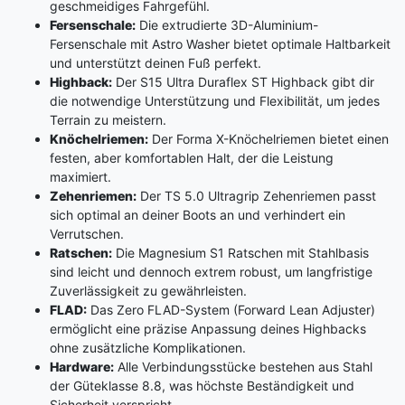
geschmeidiges Fahrgefühl.
Fersenschale:
Die extrudierte 3D-Aluminium-
Fersenschale mit Astro Washer bietet optimale Haltbarkeit
und unterstützt deinen Fuß perfekt.
Highback:
Der S15 Ultra Duraflex ST Highback gibt dir
die notwendige Unterstützung und Flexibilität, um jedes
Terrain zu meistern.
Knöchelriemen:
Der Forma X-Knöchelriemen bietet einen
festen, aber komfortablen Halt, der die Leistung
maximiert.
Zehenriemen:
Der TS 5.0 Ultragrip Zehenriemen passt
sich optimal an deiner Boots an und verhindert ein
Verrutschen.
Ratschen:
Die Magnesium S1 Ratschen mit Stahlbasis
sind leicht und dennoch extrem robust, um langfristige
Zuverlässigkeit zu gewährleisten.
FLAD:
Das Zero FLAD-System (Forward Lean Adjuster)
ermöglicht eine präzise Anpassung deines Highbacks
ohne zusätzliche Komplikationen.
Hardware:
Alle Verbindungsstücke bestehen aus Stahl
der Güteklasse 8.8, was höchste Beständigkeit und
Sicherheit verspricht.