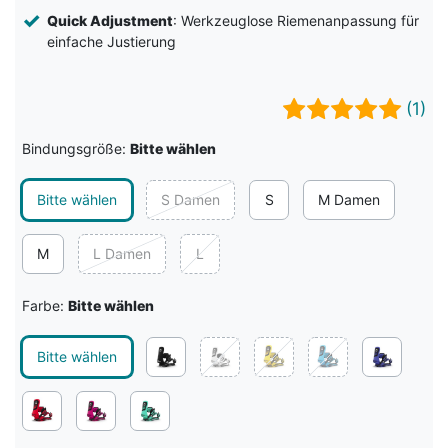
Quick Adjustment
: Werkzeuglose Riemenanpassung für
einfache Justierung
(1)
Bindungsgröße:
Bitte wählen
Bitte wählen
S Damen
S
M Damen
M
L Damen
L
Farbe:
Bitte wählen
Bitte wählen