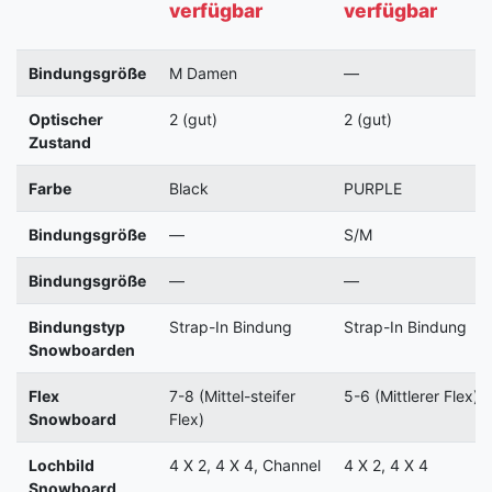
verfügbar
verfügbar
Bindungsgröße
M Damen
—
Optischer
2 (gut)
2 (gut)
Zustand
Farbe
Black
PURPLE
Bindungsgröße
—
S/M
Bindungsgröße
—
—
Bindungstyp
Strap-In Bindung
Strap-In Bindung
Snowboarden
Flex
7-8 (Mittel-steifer
5-6 (Mittlerer Flex)
Snowboard
Flex)
Lochbild
4 X 2, 4 X 4, Channel
4 X 2, 4 X 4
Snowboard