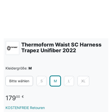
Thermoform Waist SC Harness
Trapez Unifiber 2022
Kleidergröße:
M
Bitte wählen
S
M
L
XL
179
00
€
KOSTENFREIE Retouren