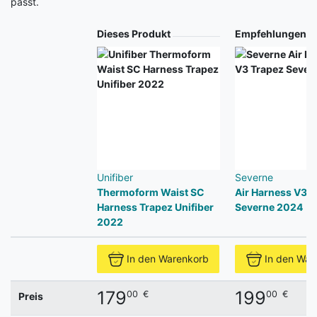
passt.
Produkt
Dieses Produkt
Empfehlungen
Unifiber
Severne
Thermoform Waist SC
Air Harness V3 T
Harness Trapez Unifiber
Severne 2024
2022
In den Warenkorb
In den War
179
199
00
€
00
€
Preis