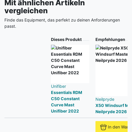
Mit ähnlichen Artikeln
vergleichen
Finde das Equipment, das perfekt zu deinen Anforderungen
passt.
Produkt
Dieses Produkt
Empfehlungen
Unifiber
Essentials RDM
C50 Constant
Neilpryde
Curve Mast
X50 Windsurf Ma
Unifiber 2022
Neilpryde 2026
In den Ware