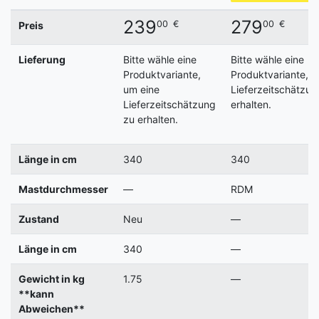
239
279
00
€
00
€
Preis
Lieferung
Bitte wähle eine
Bitte wähle eine
Produktvariante,
Produktvariante, u
um eine
Lieferzeitschätzun
Lieferzeitschätzung
erhalten.
zu erhalten.
Länge in cm
340
340
Mastdurchmesser
—
RDM
Zustand
Neu
—
Länge in cm
340
—
Gewicht in kg
1.75
—
**kann
Abweichen**