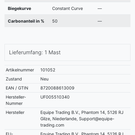
Biegekurve
Constant Curve
—
Carbonanteil in %
50
—
Lieferumfang: 1 Mast
Artikelnummer
101052
Zustand
Neu
EAN / GTIN
8720088613009
Hersteller-
UF005510340
Nummer
Hersteller
Equipe Trading B.V., Phantom 14, 5126 RJ
Gilze, Niederlande, Support@equipe-
trading.com
EU-
Equipe Trading B.V., Phantom 14, 5126 RJ