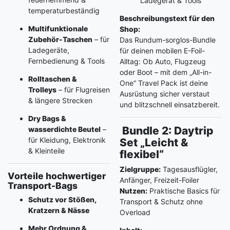
Ladegerät & Tools
temperaturbeständig
Beschreibungstext für den
Multifunktionale
Shop:
Zubehör-Taschen
– für
Das Rundum-sorglos-Bundle
Ladegeräte,
für deinen mobilen E-Foil-
Fernbedienung & Tools
Alltag: Ob Auto, Flugzeug
oder Boot – mit dem „All-in-
Rolltaschen &
One“ Travel Pack ist deine
Trolleys
– für Flugreisen
Ausrüstung sicher verstaut
& längere Strecken
und blitzschnell einsatzbereit.
Dry Bags &
Bundle 2: Daytrip
wasserdichte Beutel
–
für Kleidung, Elektronik
Set „Leicht &
& Kleinteile
flexibel“
Zielgruppe:
Tagesausflügler,
Vorteile hochwertiger
Anfänger, Freizeit-Foiler
Transport-Bags
Nutzen:
Praktische Basics für
Schutz vor Stößen,
Transport & Schutz ohne
Kratzern & Nässe
Overload
Mehr Ordnung &