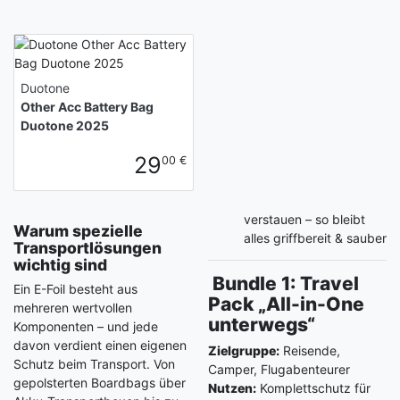
Duotone
Other Acc Battery Bag
Duotone 2025
29
00 €
verstauen – so bleibt
Warum spezielle
alles griffbereit & sauber
Transportlösungen
wichtig sind
Bundle 1: Travel
Ein E-Foil besteht aus
Pack „All-in-One
mehreren wertvollen
unterwegs“
Komponenten – und jede
davon verdient einen eigenen
Zielgruppe:
Reisende,
Schutz beim Transport. Von
Camper, Flugabenteurer
gepolsterten Boardbags über
Nutzen:
Komplettschutz für