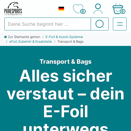
0
0
Deine Suche beginnt hier ...
Suchen
Zur Startseite gehen
E-Foil & Assist Systeme
eFoil Zubehör & Ersatzteile
Transport & Bags
Transport & Bags
Alles sicher
verstaut – dein
E-Foil
unterwegs