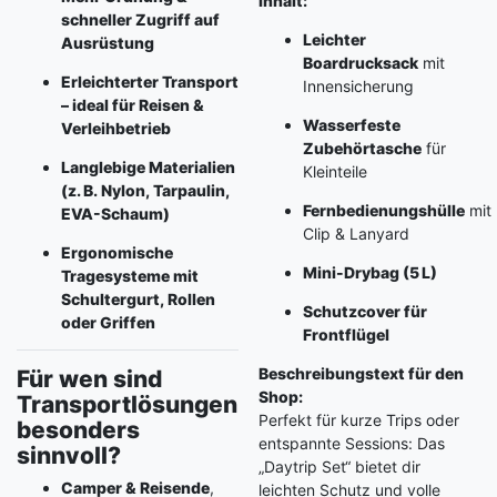
Inhalt:
schneller Zugriff auf
Leichter
Ausrüstung
Boardrucksack
mit
Erleichterter Transport
Innensicherung
– ideal für Reisen &
Wasserfeste
Verleihbetrieb
Zubehörtasche
für
Langlebige Materialien
Kleinteile
(z. B. Nylon, Tarpaulin,
Fernbedienungshülle
mit
EVA-Schaum)
Clip & Lanyard
Ergonomische
Mini-Drybag (5 L)
Tragesysteme mit
Schultergurt, Rollen
Schutzcover für
oder Griffen
Frontflügel
Beschreibungstext für den
Für wen sind
Shop:
Transportlösungen
Perfekt für kurze Trips oder
besonders
entspannte Sessions: Das
sinnvoll?
„Daytrip Set“ bietet dir
Camper & Reisende
,
leichten Schutz und volle