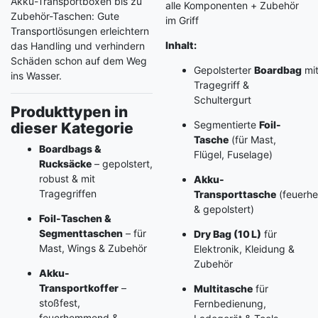
Akku-Transportboxen bis zu
alle Komponenten + Zubehör
Zubehör-Taschen: Gute
im Griff
Transportlösungen erleichtern
Inhalt:
das Handling und verhindern
Schäden schon auf dem Weg
Gepolsterter
Boardbag
mi
ins Wasser.
Tragegriff &
Schultergurt
Produkttypen in
Segmentierte
Foil-
dieser Kategorie
Tasche
(für Mast,
Boardbags &
Flügel, Fuselage)
Rucksäcke
– gepolstert,
robust & mit
Akku-
Tragegriffen
Transporttasche
(feuerh
& gepolstert)
Foil-Taschen &
Segmenttaschen
– für
Dry Bag (10 L)
für
Mast, Wings & Zubehör
Elektronik, Kleidung &
Zubehör
Akku-
Transportkoffer
–
Multitasche
für
stoßfest,
Fernbedienung,
feuerhemmend &