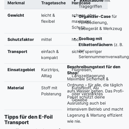
Akkutasche
mit
Merkmal
Tragetasche
Hardcase
Tragegriffen
Gewicht
leicht &
schwer, aber
Organizer-Case
für
flexibel
maximaler
Fernbedienung,
Schutz
Ladegerät & Werkzeug
Toolbag mit
Schutzfaktor
mittel
hoch
Etikettenfächern
(z. B.
zur
Transport
einfach &
sicher, sperriger
Seriennummernverwaltung
kompakt
Beschreibungstext für den
Einsatzgebiet
Kurztrips,
Flugreisen,
Shop:
Alltag
Langzeitlagerung
Maximale Sicherheit &
Ordnung – für alle, die täglich
Material
Stoff mit
Kunststoff, Alu
aufs Wasser gehen. Das Profi-
Polsterung
oder verstärktes
Paket schützt deine
Gewebe
Ausrüstung auch bei
intensivem Betrieb und macht
Lagerung & Wartung effizient
Tipps für den E-Foil
wie nie.
Transport