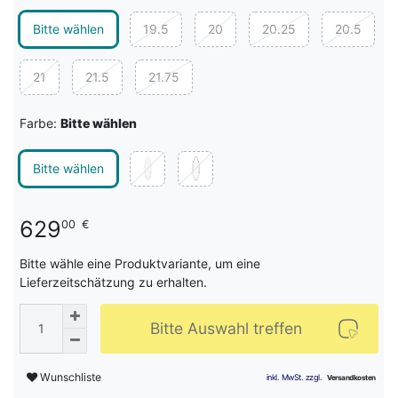
Bitte wählen
19.5
20
20.25
20.5
21
21.5
21.75
Farbe:
Bitte wählen
Bitte wählen
629
00
€
Bitte wähle eine Produktvariante, um eine
Lieferzeitschätzung zu erhalten.
Bitte Auswahl treffen
Wunschliste