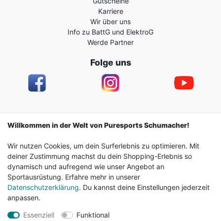
Gutscheine
Karriere
Wir über uns
Info zu BattG und ElektroG
Werde Partner
Folge uns
Impressum
Daten­schutz­erklärung
AGB
Willkommen in der Welt von Puresports Schumacher!
Wir nutzen Cookies, um dein Surferlebnis zu optimieren. Mit
Barrierefreiheitserklärung
Widerrufs­recht
deiner Zustimmung machst du dein Shopping-Erlebnis so
dynamisch und aufregend wie unser Angebot an
Sportausrüstung. Erfahre mehr in unserer
Kontakt
Vertrag widerrufen
Datenschutzerklärung
. Du kannst deine Einstellungen jederzeit
anpassen.
Essenziell
Funktional
© 2024 Surf & Sportshop Schumacher. Alle Rechte