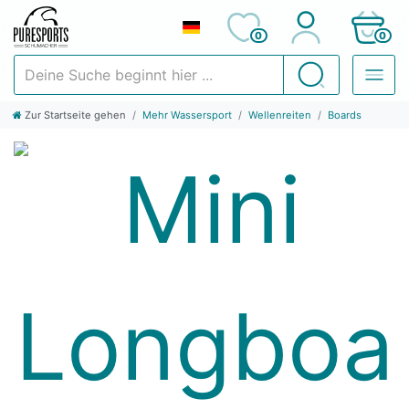
0
0
Deine Suche beginnt hier ...
Suchen
Zur Startseite gehen
Mehr Wassersport
Wellenreiten
Boards