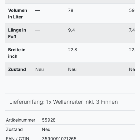
Volumen
—
78
59
in Liter
Länge in
—
9.4
7.4
Fuß
Breite in
—
22.8
22.8
inch
Zustand
Neu
Neu
Neu
Lieferumfang: 1x Wellenreiter inkl. 3 Finnen
Artikelnummer
55928
Zustand
Neu
EAN / GTIN
3590091071265