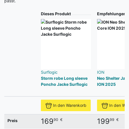
passt.
Produkt
Dieses Produkt
Empfehlungen
Surflogic
ION
Storm robe Long sleeve
Neo Shelter Jac
Poncho Jacke Surflogic
ION 2025
In den Warenkorb
In den Wa
169
199
90
€
99
€
Preis