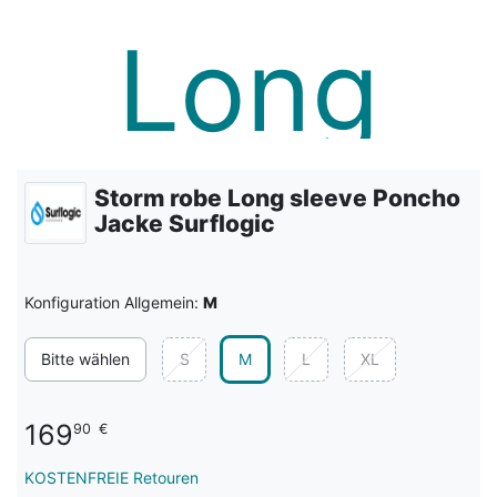
Storm robe Long sleeve Poncho
Jacke Surflogic
Konfiguration Allgemein:
M
Bitte wählen
S
M
L
XL
169
90
€
KOSTENFREIE Retouren