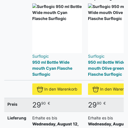
Surflogic
Surflogic
950 ml Bottle Wide
950 ml Bottle Wide
mouth Cyan Flasche
mouth Olive green
Surflogic
Flasche Surflogic
In den Warenkorb
In den Warenk
29
29
90
€
90
€
Preis
Lieferung
Erhalte es bis
Erhalte es bis
Wednesday, August 12,
Wednesday, August 