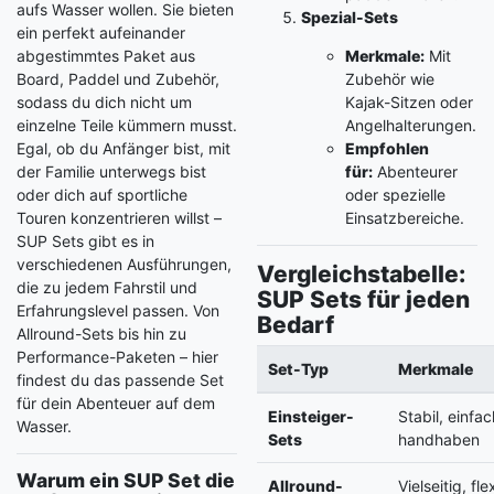
aufs Wasser wollen. Sie bieten
Spezial-Sets
ein perfekt aufeinander
abgestimmtes Paket aus
Merkmale:
Mit
Board, Paddel und Zubehör,
Zubehör wie
sodass du dich nicht um
Kajak-Sitzen oder
einzelne Teile kümmern musst.
Angelhalterungen.
Egal, ob du Anfänger bist, mit
Empfohlen
der Familie unterwegs bist
für:
Abenteurer
oder dich auf sportliche
oder spezielle
Touren konzentrieren willst –
Einsatzbereiche.
SUP Sets gibt es in
verschiedenen Ausführungen,
Vergleichstabelle:
die zu jedem Fahrstil und
SUP Sets für jeden
Erfahrungslevel passen. Von
Bedarf
Allround-Sets bis hin zu
Performance-Paketen – hier
Set-Typ
Merkmale
findest du das passende Set
für dein Abenteuer auf dem
Einsteiger-
Stabil, einfa
Wasser.
Sets
handhaben
Warum ein SUP Set die
Allround-
Vielseitig, fle