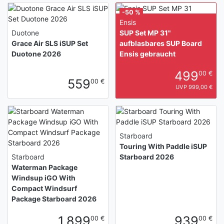
-50 %
Ensis
Duotone
SUP Set MP 31"
Grace Air SLS iSUP Set
aufblasbares SUP Board
Duotone 2026
Ensis gebraucht
499
00 €
559
00 €
UVP 999,00 €
Starboard
Touring With Paddle iSUP
Starboard
Starboard 2026
Waterman Package
Windsup iGO With
Compact Windsurf
Package Starboard 2026
1.899
939
00 €
00 €