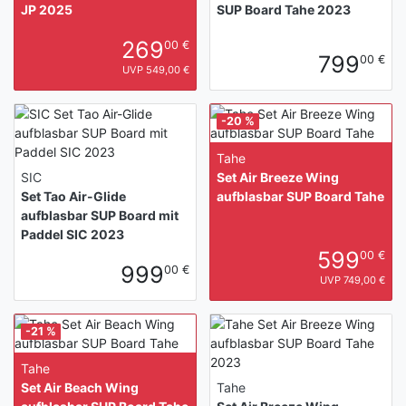
JP 2025
SUP Board Tahe 2023
269
00 €
799
00 €
UVP 549,00 €
-20 %
Tahe
SIC
Set Air Breeze Wing
Set Tao Air-Glide
aufblasbar SUP Board Tahe
aufblasbar SUP Board mit
Paddel SIC 2023
599
00 €
999
00 €
UVP 749,00 €
-21 %
Tahe
Set Air Beach Wing
Tahe