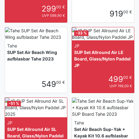
299
00 €
919
00 €
UVP 599,90 €
-33 %
Tahe
JP
SUP Set Air Beach Wing
SUP Set Allround Air LE
aufblasbar Tahe 2023
Board, Glass/Nylon Paddel
JP
499
00 €
549
00 €
UVP 749,00 €
-51 %
JP
Tahe
SUP Set Allround Air SL
Set Air Beach Sup-Yak +
Board, Glass/Nylon Paddel
Kayak Kit 10.6 aufblasbar