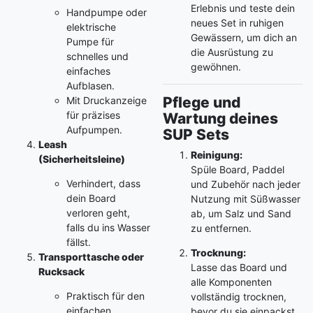
Erlebnis und teste dein
Handpumpe oder
neues Set in ruhigen
elektrische
Gewässern, um dich an
Pumpe für
die Ausrüstung zu
schnelles und
gewöhnen.
einfaches
Aufblasen.
Pflege und
Mit Druckanzeige
für präzises
Wartung deines
Aufpumpen.
SUP Sets
Leash
Reinigung:
(Sicherheitsleine)
Spüle Board, Paddel
Verhindert, dass
und Zubehör nach jeder
dein Board
Nutzung mit Süßwasser
verloren geht,
ab, um Salz und Sand
falls du ins Wasser
zu entfernen.
fällst.
Trocknung:
Transporttasche oder
Lasse das Board und
Rucksack
alle Komponenten
Praktisch für den
vollständig trocknen,
einfachen
bevor du sie einpackst,