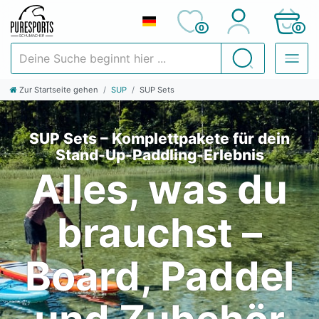
0
0
Deine Suche beginnt hier ...
Suchen
Zur Startseite gehen
SUP
SUP Sets
SUP Sets – Komplettpakete für dein
Stand-Up-Paddling-Erlebnis
Alles, was du
brauchst –
Board, Paddel