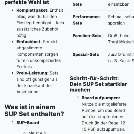
perfekte Wahl ist
Sets
einsetzbar
Komplettpaket:
Enthält
alles, was du für den
Performance-
Schmal, schne
Einstieg benötigst – kein
Sets
sportlich
zusätzliches Zubehör
nötig.
Familien-Sets
Groß, hohe
Einfachheit:
Perfekt
Tragfähigkei
abgestimmte
Komponenten sorgen
Spezial-Sets
Zusatzfunkti
für ein unkompliziertes
(z. B. Kajak-S
Erlebnis.
Preis-Leistung:
Sets
Schritt-für-Schritt:
sind oft günstiger als
Dein SUP Set startklar
der Einzelkauf der
machen
Ausrüstung.
Board aufpumpen:
Nutze die mitgelieferte
Was ist in einem
Pumpe, um das Board
SUP Set enthalten?
auf den empfohlenen
SUP-Board
Druck (in der Regel 12-
15 PSI) aufzupumpen.
Meist ein