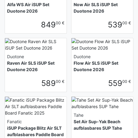
Alfa WS Air iSUP Set
Now Air SLS iSUP Set
Duotone 2026
Duotone 2026
849
539
00 €
00 €
Duotone
Duotone
Raven Air SLS iSUP Set
Flow Air SLS iSUP Set
Duotone 2026
Duotone 2026
589
559
00 €
00 €
Tahe
Fanatic
Set Air Sup-Yak Beach
iSUP Package Blitz Air SLT
aufblasbares SUP Tahe
aufblasbares Paddle Board