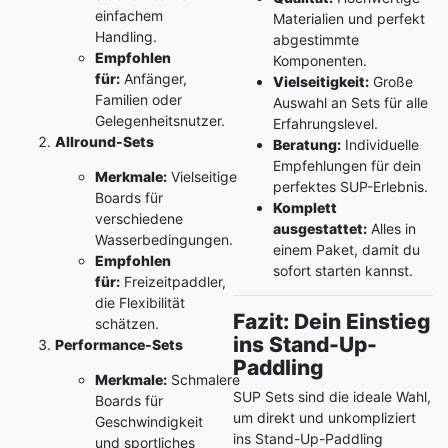
einfachem
Materialien und perfekt
Handling.
abgestimmte
Empfohlen
Komponenten.
für:
Anfänger,
Vielseitigkeit:
Große
Familien oder
Auswahl an Sets für alle
Gelegenheitsnutzer.
Erfahrungslevel.
Allround-Sets
Beratung:
Individuelle
Empfehlungen für dein
Merkmale:
Vielseitige
perfektes SUP-Erlebnis.
Boards für
Komplett
verschiedene
ausgestattet:
Alles in
Wasserbedingungen.
einem Paket, damit du
Empfohlen
sofort starten kannst.
für:
Freizeitpaddler,
die Flexibilität
Fazit: Dein Einstieg
schätzen.
ins Stand-Up-
Performance-Sets
Paddling
Merkmale:
Schmalere
SUP Sets sind die ideale Wahl,
Boards für
um direkt und unkompliziert
Geschwindigkeit
ins Stand-Up-Paddling
und sportliches