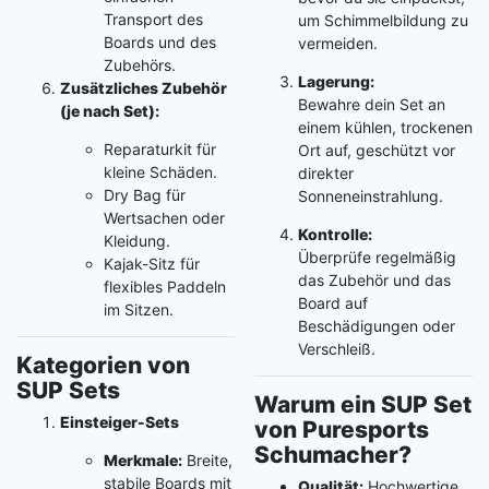
Transport des
um Schimmelbildung zu
Boards und des
vermeiden.
Zubehörs.
Lagerung:
Zusätzliches Zubehör
Bewahre dein Set an
(je nach Set):
einem kühlen, trockenen
Reparaturkit für
Ort auf, geschützt vor
kleine Schäden.
direkter
Dry Bag für
Sonneneinstrahlung.
Wertsachen oder
Kontrolle:
Kleidung.
Überprüfe regelmäßig
Kajak-Sitz für
das Zubehör und das
flexibles Paddeln
Board auf
im Sitzen.
Beschädigungen oder
Verschleiß.
Kategorien von
SUP Sets
Warum ein SUP Set
Einsteiger-Sets
von Puresports
Schumacher?
Merkmale:
Breite,
stabile Boards mit
Qualität:
Hochwertige