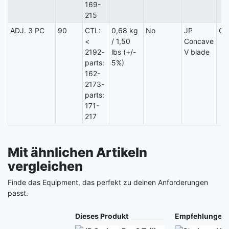
169-
215
ADJ. 3 PC
90
CTL:
0,68 kg
No
JP
Ca
<
/ 1,50
Concave
2192-
lbs (+/-
V blade
parts:
5%)
162-
2173-
parts:
171-
217
Mit ähnlichen Artikeln
vergleichen
Finde das Equipment, das perfekt zu deinen Anforderungen
passt.
Produkt
Dieses Produkt
Empfehlungen