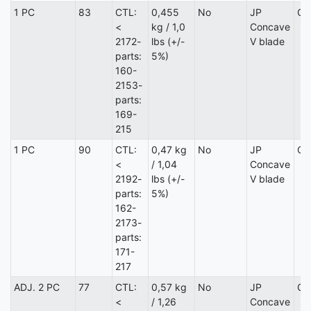
1 PC
83
CTL:
0,455
No
JP
Ca
<
kg / 1,0
Concave
2172-
lbs (+/-
V blade
parts:
5%)
160-
2153-
parts:
169-
215
1 PC
90
CTL:
0,47 kg
No
JP
Ca
<
/ 1,04
Concave
2192-
lbs (+/-
V blade
parts:
5%)
162-
2173-
parts:
171-
217
ADJ. 2 PC
77
CTL:
0,57 kg
No
JP
Ca
<
/ 1,26
Concave