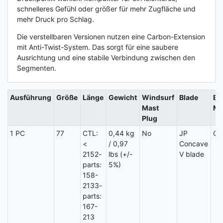
schnelleres Gefühl oder größer für mehr Zugfläche und
mehr Druck pro Schlag.
Die verstellbaren Versionen nutzen eine Carbon-Extension
mit Anti-Twist-System. Das sorgt für eine saubere
Ausrichtung und eine stabile Verbindung zwischen den
Segmenten.
Ausführung
Größe
Länge
Gewicht
Windsurf
Blade
Bl
Mast
Ma
Plug
1 PC
77
CTL:
0,44 kg
No
JP
Ca
<
/ 0,97
Concave
2152-
lbs (+/-
V blade
parts:
5%)
158-
2133-
parts:
167-
213