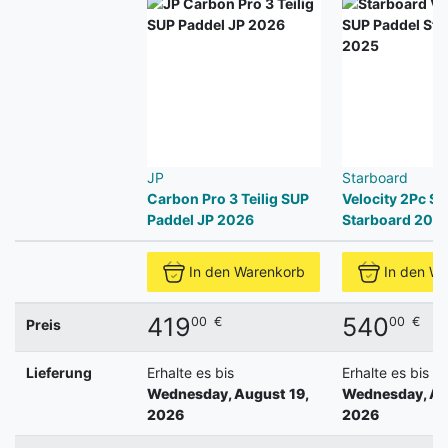
JP
Starboard
Carbon Pro 3 Teilig SUP
Velocity 2Pc S
Paddel JP 2026
Starboard 202
In den Warenkorb
In den W
419
540
00
€
00
€
Preis
Lieferung
Erhalte es bis
Erhalte es bis
Wednesday, August 19,
Wednesday, Au
2026
2026