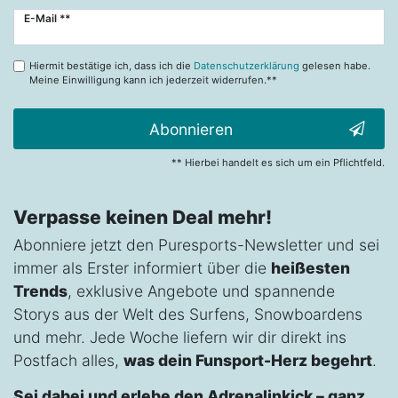
Newsletter
E-Mail **
Honig
Hiermit bestätige ich, dass ich die
Datenschutzerklärung
gelesen habe.
Meine Einwilligung kann ich jederzeit widerrufen.**
Abonnieren
** Hierbei handelt es sich um ein Pflichtfeld.
Verpasse keinen Deal mehr!
Abonniere jetzt den Puresports-Newsletter und sei
immer als Erster informiert über die
heißesten
Trends
, exklusive Angebote und spannende
Storys aus der Welt des Surfens, Snowboardens
und mehr. Jede Woche liefern wir dir direkt ins
Postfach alles,
was dein Funsport-Herz begehrt
.
Sei dabei und erlebe den Adrenalinkick – ganz