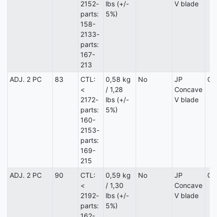
2152-
lbs (+/-
V blade
parts:
5%)
158-
2133-
parts:
167-
213
ADJ. 2 PC
83
CTL:
0,58 kg
No
JP
Ca
<
/ 1,28
Concave
2172-
lbs (+/-
V blade
parts:
5%)
160-
2153-
parts:
169-
215
ADJ. 2 PC
90
CTL:
0,59 kg
No
JP
Ca
<
/ 1,30
Concave
2192-
lbs (+/-
V blade
parts:
5%)
162-