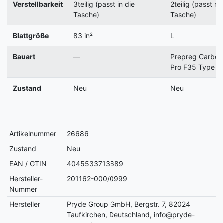
Verstellbarkeit
3teilig (passt in die
2teilig (passt nic
Tasche)
Tasche)
Blattgröße
83 in²
L
Bauart
—
Prepreg Carbo
Pro F35 Type II
Zustand
Neu
Neu
Artikelnummer
26686
Zustand
Neu
EAN / GTIN
4045533713689
Hersteller-
201162-000/0999
Nummer
Hersteller
Pryde Group GmbH, Bergstr. 7, 82024
Taufkirchen, Deutschland, info@pryde-