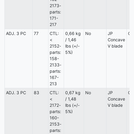
2173-
parts:
171-
217
ADJ. 3 PC
77
CTL:
0,66 kg
No
JP
Ca
<
/ 1,46
Concave
2152-
lbs (+/-
V blade
parts:
5%)
158-
2133-
parts:
167-
213
ADJ. 3 PC
83
CTL:
0,67 kg
No
JP
Ca
<
/ 1,48
Concave
2172-
lbs (+/-
V blade
parts:
5%)
160-
2153-
parts: