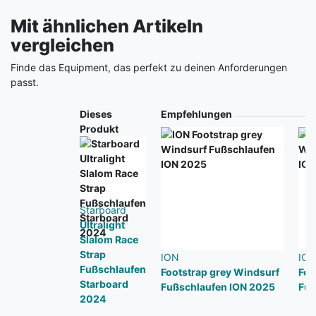
Mit ähnlichen Artikeln
vergleichen
Finde das Equipment, das perfekt zu deinen Anforderungen
passt.
Produkt
Dieses
Empfehlungen
Produkt
Starboard
Ultralight
Slalom Race
Strap
ION
IO
Fußschlaufen
Footstrap grey Windsurf
Foo
Starboard
Fußschlaufen ION 2025
Fuß
2024