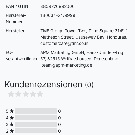
EAN / GTIN
8859226992000
Hersteller-
130034-24/9999
Nummer
Hersteller
TMF Group, Tower Two, Time Square 31/F, 1
Matheson Street, Causeway Bay, Honduras,
customercare@tmf.co.in
EU-
APM Marketing GmbH, Hans-Urmiller-Ring
Verantwortlicher
57, 82515 Wolfratshausen, Deutschland,
team@apm-marketing.de
Kundenrezensionen
(0)
5
0
4
0
3
0
2
0