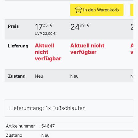
In den Warenkorb
17
24
2
25
€
99
€
Preis
UVP 23,00 €
Aktuell
Aktuell nicht
Ak
Lieferung
nicht
verfügbar
ve
verfügbar
Zustand
Neu
Neu
Ne
Lieferumfang: 1x Fußschlaufen
Artikelnummer
54647
Zustand
Neu