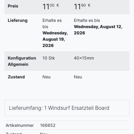
11
11
00
€
90
€
Preis
Lieferung
Erhalte es
Erhalte es bis
E
bis
Wednesday, August 12,
Wednesday,
2026
August 19,
2026
Konfiguration
10 Stk
40x15mm
Allgemein
Zustand
Neu
Neu
Lieferumfang: 1 Windsurf Ersatzteil Board
Artikelnummer
166652