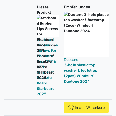
Produkt
Dieses
Empfehlungen
Produkt
Starboard
Rubber Lips
Screws For
Phantom
Duotone
Race 377 &
3-hole plastic top
377L
washer f. footstrap
Windsurf
(2pcs) Windsurf
Ersatzteil
Duotone 2024
Board
Starboard
2025
In den Warenkorb