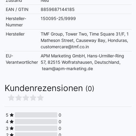
Zustand
Neu
EAN / GTIN
8859687144185
Hersteller-
150095-25/9999
Nummer
Hersteller
TMF Group, Tower Two, Time Square 31/F, 1
Matheson Street, Causeway Bay, Honduras,
customercare@tmf.co.in
EU-
APM Marketing GmbH, Hans-Urmiller-Ring
Verantwortlicher
57, 82515 Wolfratshausen, Deutschland,
team@apm-marketing.de
Kundenrezensionen
(0)
5
0
4
0
3
0
2
0