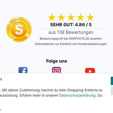
SEHR GUT
: 4.86 / 5
aus 138 Bewertungen
Bewertungsprofil bei SHOPVOTE.DE ansehen
Informationen zur Echtheit von Kundenbewertungen
Folge uns
r!
n. Mit deiner Zustimmung machst du dein Shopping-Erlebnis so
ärung
AGB
Barrierefreiheitserklärung
Widerrufs­recht
usrüstung. Erfahre mehr in unserer
Datenschutzerklärung
. Du
n
© 2024 Surf & Sportshop Schumacher. Alle Rechte vorbehalten.