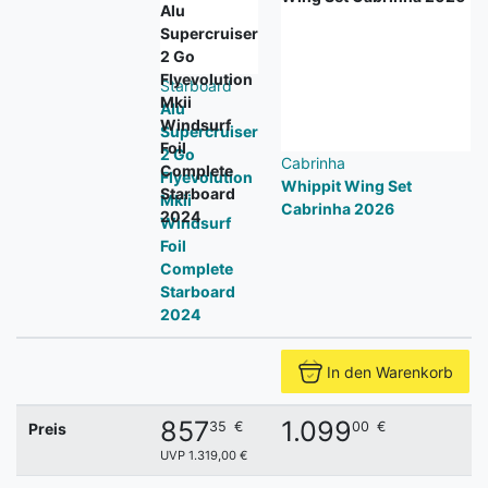
Starboard
Alu
Supercruiser
2 Go
Cabrinha
Flyevolution
Whippit Wing Set
Mkii
Cabrinha 2026
Windsurf
Foil
Complete
Starboard
2024
In den Warenkorb
857
1.099
35
€
00
€
Preis
UVP 1.319,00 €