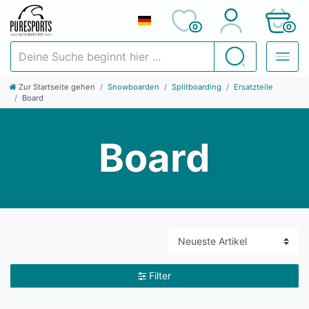
0
0
Deine Suche beginnt hier ...
Suchen
Zur Startseite gehen
Snowboarden
Splitboarding
Ersatzteile
Board
Board
Filter