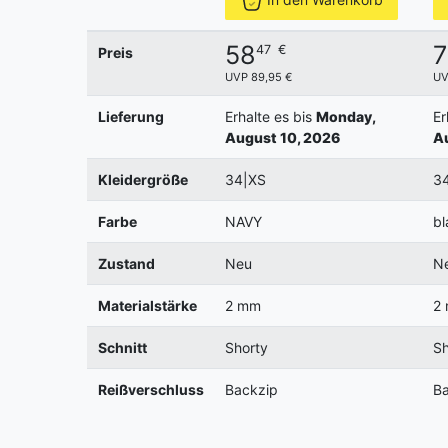
58
7
47
€
Preis
UVP 89,95 €
UV
Lieferung
Erhalte es bis
Monday,
Er
August 10, 2026
Au
Kleidergröße
34|XS
3
Farbe
NAVY
bl
Zustand
Neu
N
Materialstärke
2 mm
2
Schnitt
Shorty
Sh
Reißverschluss
Backzip
Ba