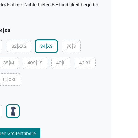
hte
: Flatlock-Nähte bieten Beständigkeit bei jeder
4|XS
32|XXS
34|XS
36|S
38|M
40S|LS
40|L
42|XL
44|XXL
en Größentabelle