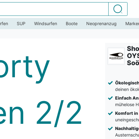
Suchen
rfen
SUP
Windsurfen
Boote
Neoprenanzug
Marke
Sho
OYS
Soö
Ökologisch
deinen öko
Einfach An
mühelose 
Komfort i
uneingesch
Nachhaltig
Austernscha