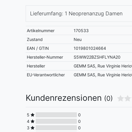
Lieferumfang: 1 Neoprenanzug Damen
Artikelnummer
170533
Zustand
Neu
EAN / GTIN
1019801024664
Hersteller-Nummer
S5WW22BZSHFLYNA20
Hersteller
GEMM SAS, Rue Virginie Herio
EU-Verantwortlicher
GEMM SAS, Rue Virginie Herio
Kundenrezensionen
(0)
5
0
4
0
3
0