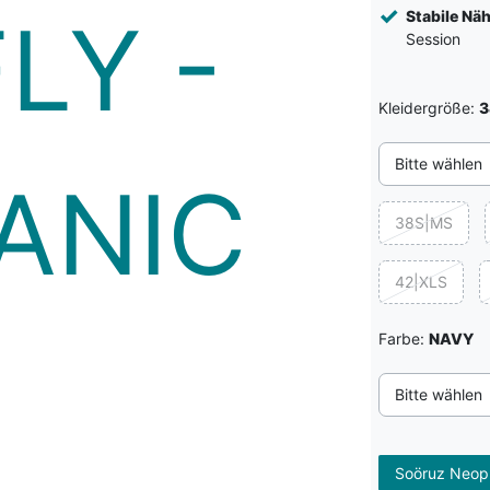
Stabile Nä
Session
Kleidergröße:
3
Bitte wählen
38S|MS
42|XLS
Farbe:
NAVY
Bitte wählen
Soöruz Neopr