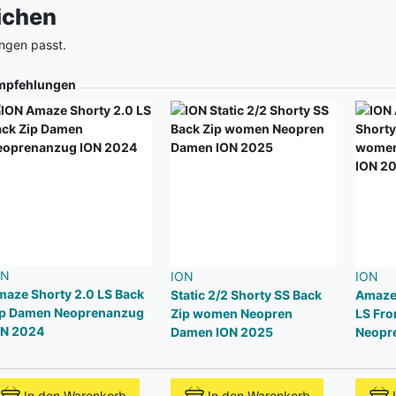
eichen
ngen passt.
mpfehlungen
ON
ION
ION
aze Shorty 2.0 LS Back
Static 2/2 Shorty SS Back
Amaze 
ip Damen Neoprenanzug
Zip women Neopren
LS Fro
ON 2024
Damen ION 2025
Neopr
In den Warenkorb
In den Warenkorb