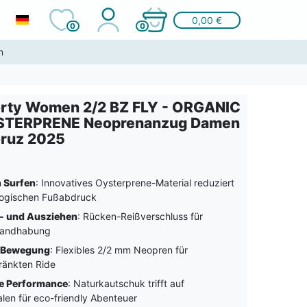
0,00 €
0
0
n
rty Women 2/2 BZ FLY - ORGANIC
TERPRENE Neoprenanzug Damen
ruz 2025
 Surfen
: Innovatives Oysterprene-Material reduziert
logischen Fußabdruck
- und Ausziehen
: Rücken-Reißverschluss für
Handhabung
n Bewegung
: Flexibles 2/2 mm Neopren für
ränkten Ride
e Performance
: Naturkautschuk trifft auf
len für eco-friendly Abenteuer