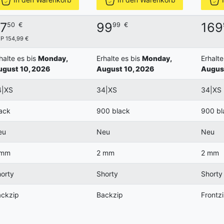
7
99
169
50
€
99
€
P 154,99 €
halte es bis
Monday,
Erhalte es bis
Monday,
Erhalte
gust 10, 2026
August 10, 2026
August
4|XS
34|XS
34|XS
ack
900 black
900 bl
eu
Neu
Neu
 mm
2 mm
2 mm
orty
Shorty
Shorty
ckzip
Backzip
Frontz