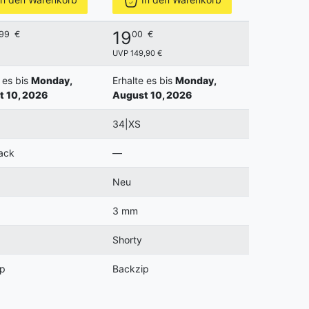
19
99
€
00
€
UVP 149,90 €
 es bis
Monday,
Erhalte es bis
Monday,
 10, 2026
August 10, 2026
34|XS
ack
—
Neu
3 mm
Shorty
ip
Backzip