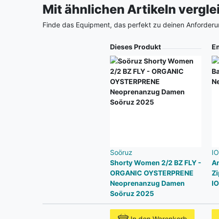
Mit ähnlichen Artikeln vergl
Finde das Equipment, das perfekt zu deinen Anforderu
Produkt
Dieses Produkt
E
Soöruz
I
Shorty Women 2/2 BZ FLY -
Am
ORGANIC OYSTERPRENE
Z
Neoprenanzug Damen
I
Soöruz 2025
In den Warenkorb