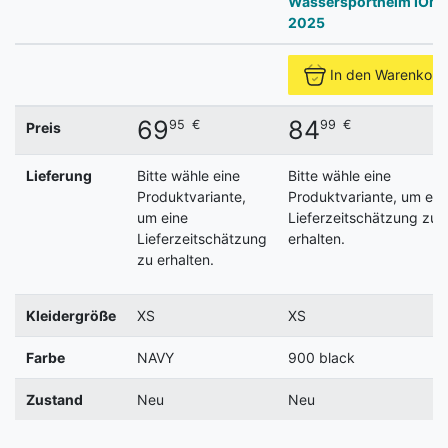
Wassersporthelm ION
2025
In den Warenkorb
69
84
95
€
99
€
Preis
Lieferung
Bitte wähle eine
Bitte wähle eine
Produktvariante,
Produktvariante, um ein
um eine
Lieferzeitschätzung zu
Lieferzeitschätzung
erhalten.
zu erhalten.
Kleidergröße
XS
XS
Farbe
NAVY
900 black
Zustand
Neu
Neu