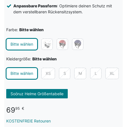
Anpassbare Passform
: Optimiere deinen Schutz mit
dem verstellbaren Rückensitzsystem.
Farbe:
Bitte wählen
Bitte wählen
Kleidergröße:
Bitte wählen
Bitte wählen
XS
S
M
L
XL
Soöruz Helme Größentabelle
69
95
€
KOSTENFREIE Retouren