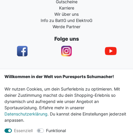
Gutscheine
Karriere
Wir über uns
Info zu BattG und ElektroG
Werde Partner
Folge uns
Impressum
Daten­schutz­erklärung
AGB
Willkommen in der Welt von Puresports Schumacher!
Wir nutzen Cookies, um dein Surferlebnis zu optimieren. Mit
Barrierefreiheitserklärung
Widerrufs­recht
deiner Zustimmung machst du dein Shopping-Erlebnis so
dynamisch und aufregend wie unser Angebot an
Sportausrüstung. Erfahre mehr in unserer
Kontakt
Vertrag widerrufen
Datenschutzerklärung
. Du kannst deine Einstellungen jederzeit
anpassen.
Essenziell
Funktional