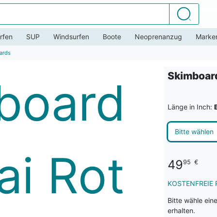
Suchen
rfen
SUP
Windsurfen
Boote
Neoprenanzug
Marke
ards
Skimboard
Länge in Inch:
Bitte wählen
49
95
€
KOSTENFREIE 
Bitte wähle ein
erhalten.