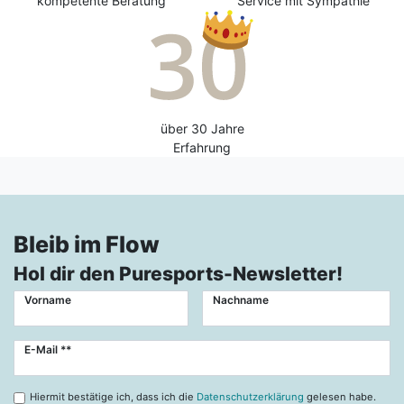
kompetente Beratung
Service mit Sympathie
über 30 Jahre
Erfahrung
Bleib im Flow
Hol dir den Puresports-Newsletter!
Vorname
Nachname
Newsletter
E-Mail **
Honig
Hiermit bestätige ich, dass ich die
Datenschutzerklärung
gelesen habe.