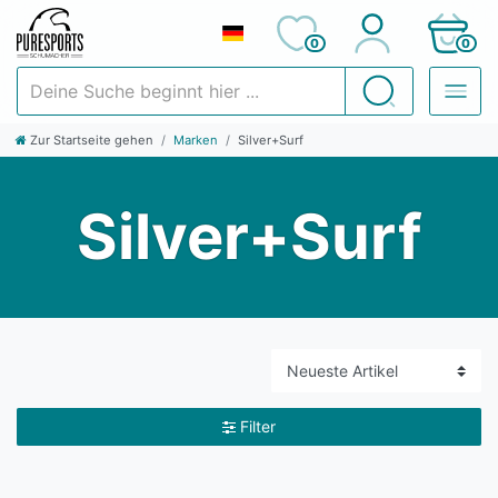
0
0
Deine Suche beginnt hier ...
Suchen
Zur Startseite gehen
Marken
Silver+Surf
Silver+Surf
Filter