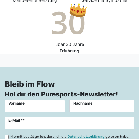
kompetente Beratung
Service mit Sympathie
über 30 Jahre
Erfahrung
Bleib im Flow
Hol dir den Puresports-Newsletter!
Vorname
Nachname
Newsletter
E-Mail **
Honig
Hiermit bestätige ich, dass ich die
Datenschutzerklärung
gelesen habe.