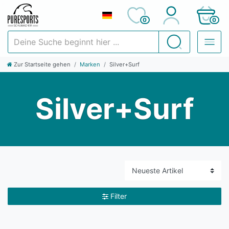
0
0
Deine Suche beginnt hier ...
Suchen
Zur Startseite gehen
Marken
Silver+Surf
Silver+Surf
Filter