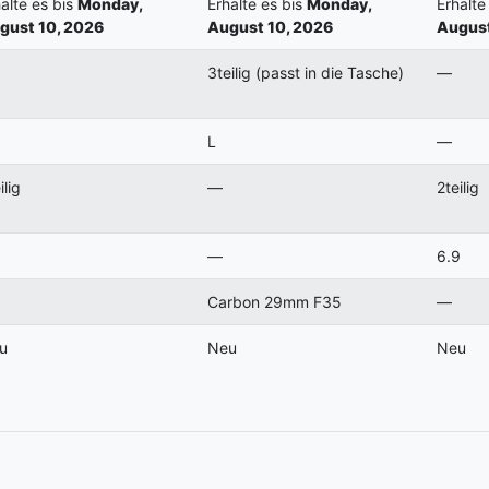
alte es bis
Monday,
Erhalte es bis
Monday,
Erhalte
gust 10, 2026
August 10, 2026
August
3teilig (passt in die Tasche)
—
L
—
ilig
—
2teilig
—
6.9
Carbon 29mm F35
—
u
Neu
Neu