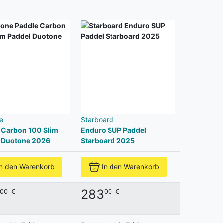
e
Starboard
 Carbon 100 Slim
Enduro SUP Paddel
 Duotone 2026
Starboard 2025
In den Warenkorb
In den Warenkorb
283
00
€
00
€