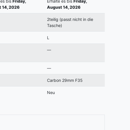
 es bis
Friday,
Erhalte es bis
Friday,
 14, 2026
August 14, 2026
2teilig (passt nicht in die
Tasche)
L
—
—
Carbon 29mm F35
Neu