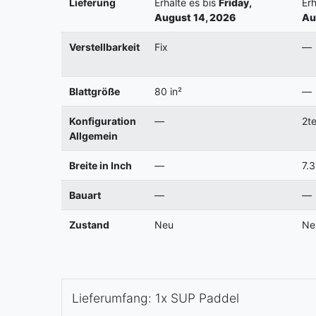
Lieferung
Erhalte es bis
Friday,
Erh
August 14, 2026
Au
Verstellbarkeit
Fix
—
Blattgröße
80 in²
—
Konfiguration
—
2te
Allgemein
Breite in Inch
—
7.3
Bauart
—
—
Zustand
Neu
Ne
Lieferumfang: 1x SUP Paddel