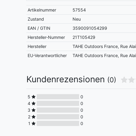
Artikelnummer
57554
Zustand
Neu
EAN / GTIN
3590091054299
Hersteller-Nummer
21T105429
Hersteller
TAHE Outdoors France, Rue Ala
EU-Verantwortlicher
TAHE Outdoors France, Rue Ala
Kundenrezensionen
(0)
5
0
4
0
3
0
2
0
1
0