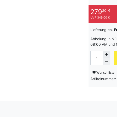
279
20
€
UVP 349,00 €
Lieferung ca.
F
Abholung in Nü
08:00 AM und 
Wunschliste
Artikelnummer