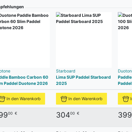
pfehlungen
otone
Starboard
Duoton
ddle Bamboo Carbon 60
Lima SUP Paddel Starboard
Paddle
im Paddel Duotone 2026
2025
Paddel
In den Warenkorb
In den Warenkorb
99
304
399
00
€
00
€