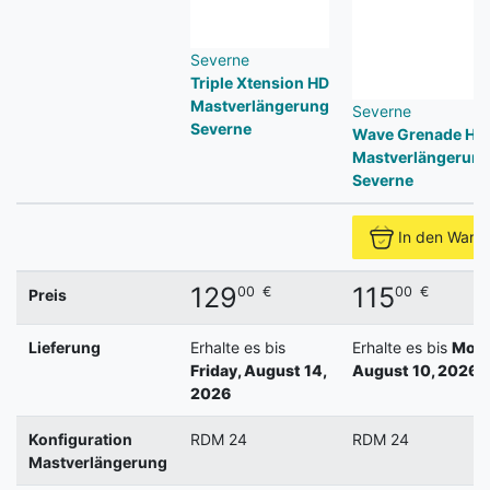
Severne
Triple Xtension HD
Mastverlängerung
Severne
Severne
Wave Grenade HD
Mastverlängerun
Severne
In den Ware
129
115
00
€
00
€
Preis
Lieferung
Erhalte es bis
Erhalte es bis
Mond
Friday, August 14,
August 10, 2026
2026
Konfiguration
RDM 24
RDM 24
Mastverlängerung