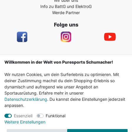
Wir über uns
Info zu BattG und ElektroG
Werde Partner
Folge uns
Impressum
Daten­schutz­erklärung
AGB
Willkommen in der Welt von Puresports Schumacher!
Wir nutzen Cookies, um dein Surferlebnis zu optimieren. Mit
Barrierefreiheitserklärung
Widerrufs­recht
deiner Zustimmung machst du dein Shopping-Erlebnis so
dynamisch und aufregend wie unser Angebot an
Sportausrüstung. Erfahre mehr in unserer
Kontakt
Vertrag widerrufen
Datenschutzerklärung
. Du kannst deine Einstellungen jederzeit
anpassen.
Essenziell
Funktional
© 2024 Surf & Sportshop Schumacher. Alle Rechte
Weitere Einstellungen
vorbehalten.