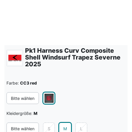
Pk1 Harness Curv Composite
Shell Windsurf Trapez Severne
2025
Farbe:
CC3 red
Bitte wählen
Kleidergröße:
M
Bitte wählen
S
M
L