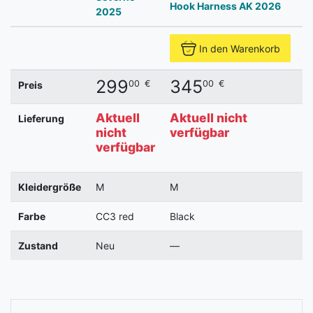
Hook Harness AK 2026
2025
In den Warenkorb
299
345
00
€
00
€
Preis
Aktuell
Aktuell nicht
A
Lieferung
nicht
verfügbar
v
verfügbar
Kleidergröße
M
M
Farbe
CC3 red
Black
b
Zustand
Neu
—