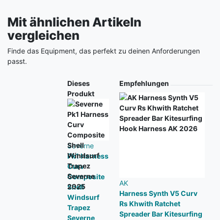
Mit ähnlichen Artikeln
vergleichen
Finde das Equipment, das perfekt zu deinen Anforderungen
passt.
Produkt
Dieses
Empfehlungen
Produkt
Severne
Pk1 Harness
Curv
Composite
AK
S
Shell
Harness Synth V5 Curv
P
Windsurf
Rs Khwith Ratchet
S
Trapez
Spreader Bar Kitesurfing
2
Severne